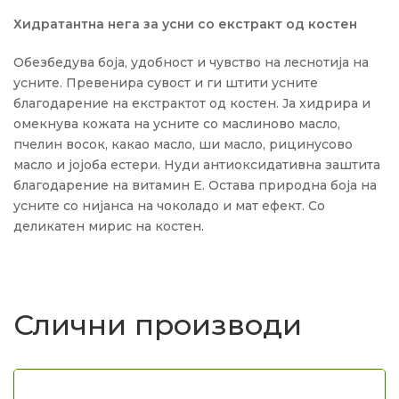
Хидратантна нега за усни со екстракт од костен
Обезбедува боја, удобност и чувство на леснотија на
усните. Превенира сувост и ги штити усните
благодарение на екстрактот од костен. Ја хидрира и
омекнува кожата на усните со маслиново масло,
пчелин восок, какао масло, ши масло, рицинусово
масло и јојоба естери. Нуди антиоксидативна заштита
благодарение на витамин Е. Оставa природна боја на
усните со нијанса на чоколадо и мат ефект. Со
деликатен мирис на костен.
Слични производи