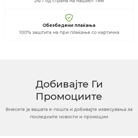
24/7 од страна на нашиот тим
Обезбедени плаќања
100% заштита на при плаќање со картичка
Добивајте Ги
Промоциите
Внесете ја вашата е-пошта и добивајте извесувања за
последните новости и промоции