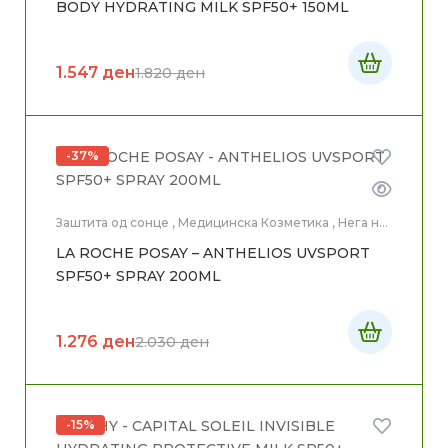
BODY HYDRATING MILK SPF50+ 150ML
1.547
ден
1.820
ден
-37%
Заштита од сонце
,
Медицинска Козметика
,
Нега на
лице
,
Нега на тело
LA ROCHE POSAY – ANTHELIOS UVSPORT
SPF50+ SPRAY 200ML
1.276
ден
2.030
ден
-15%