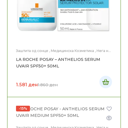
Заштита од сонце
,
Медицинска Козметика
,
Нега на
лице
LA ROCHE POSAY – ANTHELIOS SERUM
UVAIR SPF50+ 50ML
1.581
ден
1.860
ден
-15%
Заштита од сонце
,
Медицинска Козметика
,
Нега на