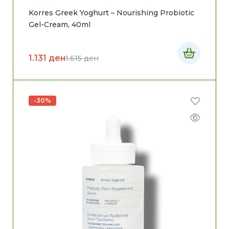
Korres Greek Yoghurt – Nourishing Probiotic
Gel-Cream, 40ml
1.131
ден
1.615
ден
-30%