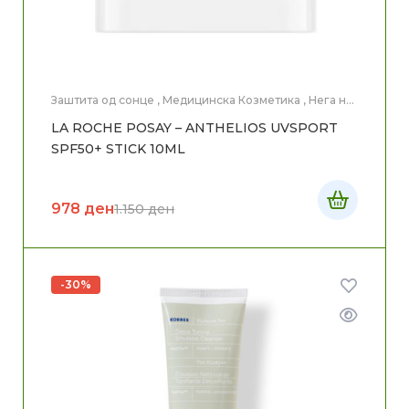
Заштита од сонце
,
Медицинска Козметика
,
Нега на
лице
LA ROCHE POSAY – ANTHELIOS UVSPORT
SPF50+ STICK 10ML
978
ден
1.150
ден
-30%