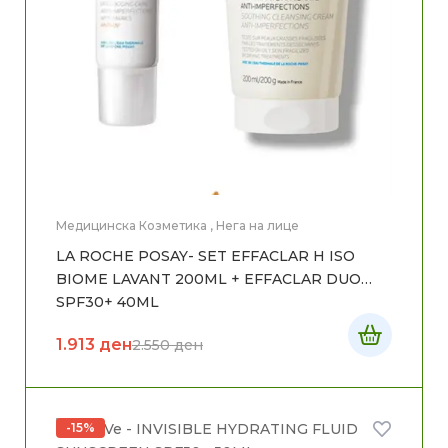
Медицинска Козметика
,
Нега на лице
LA ROCHE POSAY- SET EFFACLAR H ISO
BIOME LAVANT 200ML + EFFACLAR DUO
SPF30+ 40ML
1.913
ден
2.550
ден
-15%