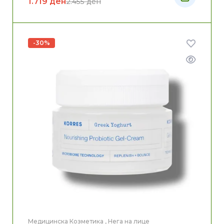
1.719
ден
2.455
ден
-30%
Медицинска Козметика
,
Нега на лице