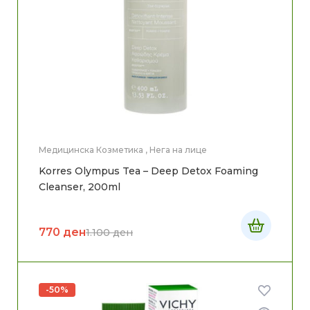
Медицинска Козметика
,
Нега на лице
Korres Olympus Tea – Deep Detox Foaming
Cleanser, 200ml
770
ден
1.100
ден
-50%