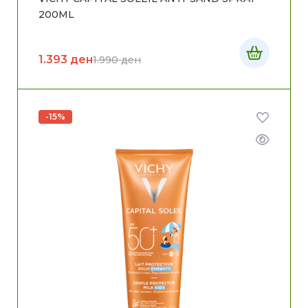
200ML
1.393
ден
1.990
ден
-15%