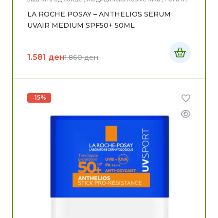
лице
LA ROCHE POSAY – ANTHELIOS SERUM
UVAIR MEDIUM SPF50+ 50ML
1.581
ден
1.860
ден
-15%