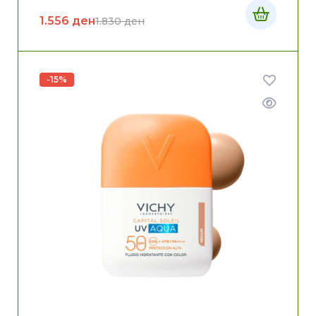
1.556
ден
1.830
ден
-15%