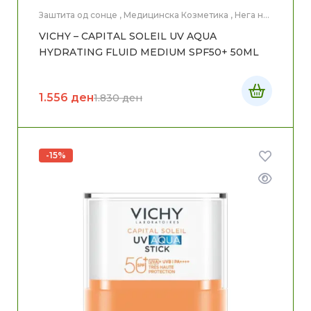
Заштита од сонце
,
Медицинска Козметика
,
Нега на
лице
VICHY – CAPITAL SOLEIL UV AQUA
HYDRATING FLUID MEDIUM SPF50+ 50ML
1.556
ден
1.830
ден
-15%