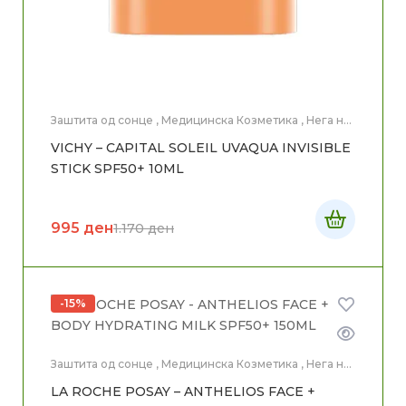
Заштита од сонце
,
Медицинска Козметика
,
Нега на
лице
VICHY – CAPITAL SOLEIL UVAQUA INVISIBLE
STICK SPF50+ 10ML
995
ден
1.170
ден
-15%
Заштита од сонце
,
Медицинска Козметика
,
Нега на
лице
,
Нега на тело
LA ROCHE POSAY – ANTHELIOS FACE +