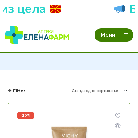
ела
Бесплат
Мени
Filter
-20%