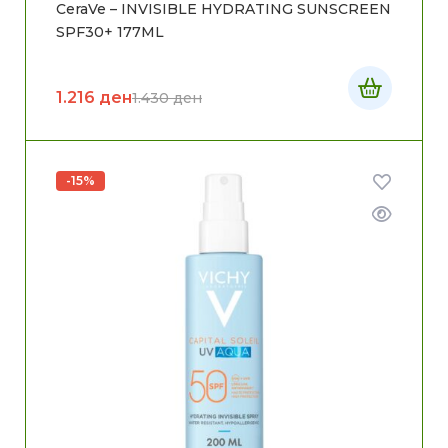
CeraVe – INVISIBLE HYDRATING SUNSCREEN
SPF30+ 177ML
1.216
ден
1.430
ден
-15%