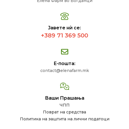
Елена Фарм во Богданци
Јавете нѝ се:
+389 71 369 500
Е-пошта:
contact@elenafarm.mk
Ваши Прашања
ЧПП
Поврат на средства
Политика на заштита на лични податоци