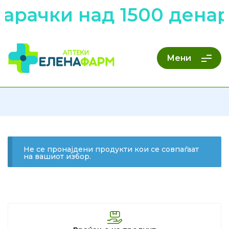
арачки над 1500 денар
Мени
Не се пронајдени продукти кои се совпаѓаат
на вашиот избор.