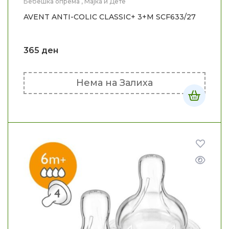
Бебешка опрема
,
Мајка и Дете
AVENT ANTI-COLIC CLASSIC+ 3+M SCF633/27
365
ден
Нема на Залиха