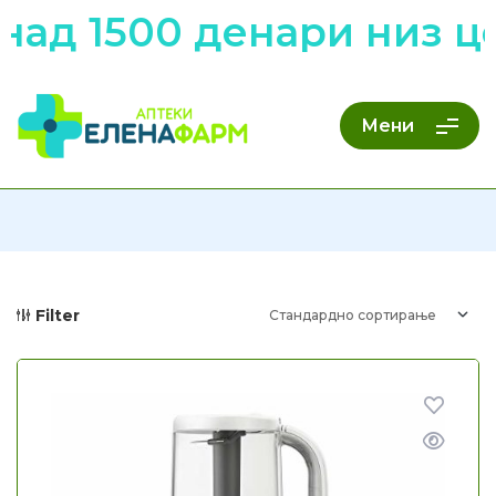
0 денари низ цела
Мени
Filter