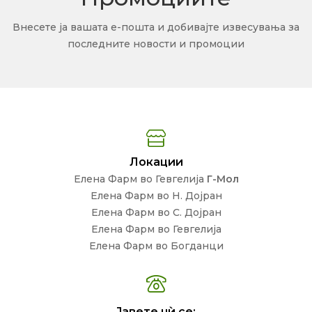
Внесете ја вашата е-пошта и добивајте извесувања за
последните новости и промоции
Локации
Елена Фарм во Гевгелија
Г-Мол
Елена Фарм во Н. Дојран
Елена Фарм во С. Дојран
Елена Фарм во Гевгелија
Елена Фарм во Богданци
Јавете нѝ се: