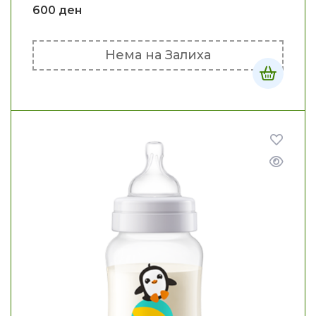
600
ден
Нема на Залиха