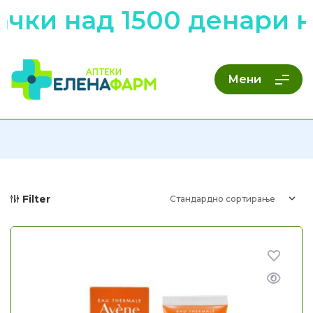
над 1500 денари низ ц
Мени
Filter