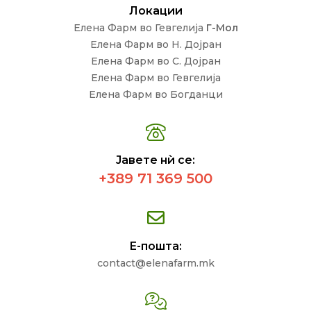
Локации
Елена Фарм во Гевгелија
Г-Мол
Елена Фарм во Н. Дојран
Елена Фарм во С. Дојран
Елена Фарм во Гевгелија
Елена Фарм во Богданци
Јавете нѝ се:
+389 71 369 500
Е-пошта:
contact@elenafarm.mk