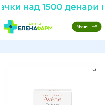
чки над 1500 денари н
Мени