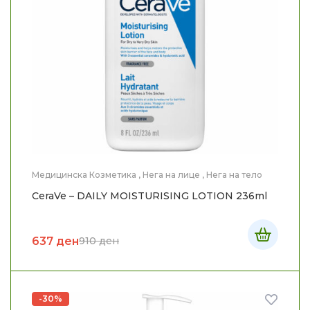
Медицинска Козметика
,
Нега на лице
,
Нега на тело
CeraVe – DAILY MOISTURISING LOTION 236ml
637
ден
910
ден
-30%