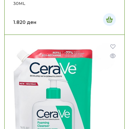
30ML
1.820
ден