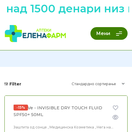
500 денари низ цела
Мени
Filter
-15%
Заштита од сонце
,
Медицинска Козметика
,
Нега на
лице