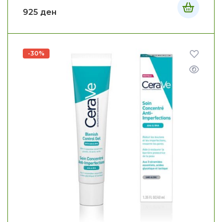
925
ден
-30%