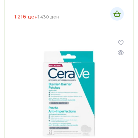
1.216
ден
1.430
ден