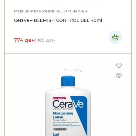
Медицинска Козметика
,
Нега на лице
CeraVe – BLEMISH CONTROL GEL 40ml
774
ден
1.105
ден