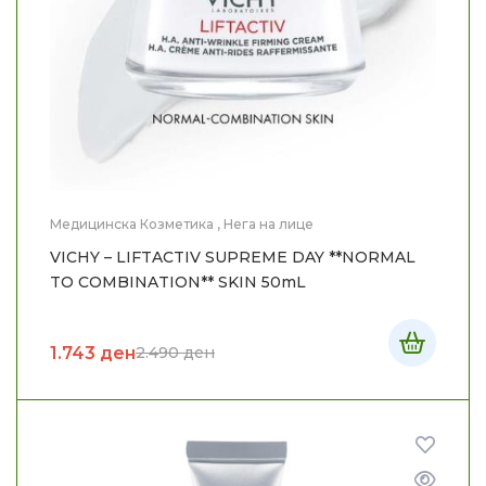
Медицинска Козметика
,
Нега на лице
VICHY – LIFTACTIV SUPREME DAY **NORMAL
TO COMBINATION** SKIN 50mL
1.743
ден
2.490
ден