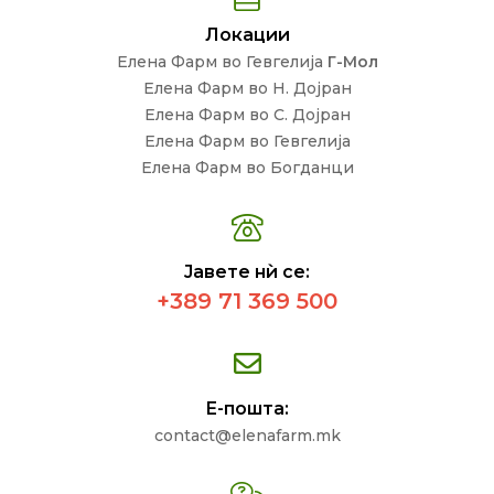
Локации
Елена Фарм во Гевгелија
Г-Мол
Елена Фарм во Н. Дојран
Елена Фарм во С. Дојран
Елена Фарм во Гевгелија
Елена Фарм во Богданци
Јавете нѝ се:
+389 71 369 500
Е-пошта:
contact@elenafarm.mk