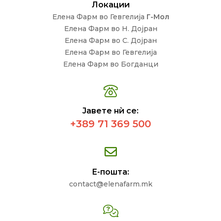
Локации
Елена Фарм во Гевгелија
Г-Мол
Елена Фарм во Н. Дојран
Елена Фарм во С. Дојран
Елена Фарм во Гевгелија
Елена Фарм во Богданци
Јавете нѝ се:
+389 71 369 500
Е-пошта:
contact@elenafarm.mk