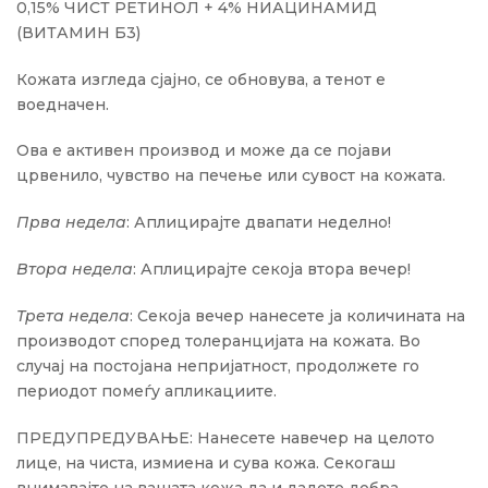
0,15% ЧИСТ РЕТИНОЛ + 4% НИАЦИНАМИД
(ВИТАМИН Б3)
Кожата изгледа сјајно, се обновува, а тенот е
воедначен.
Ова е активен производ и може да се појави
црвенило, чувство на печење или сувост на кожата.
Прва недела
: Аплицирајте двапати неделно!
Втора недела
: Аплицирајте секоја втора вечер!
Трета недела
: Секоја вечер нанесете ја количината на
производот според толеранцијата на кожата. Во
случај на постојана непријатност, продолжете го
периодот помеѓу апликациите.
ПРЕДУПРЕДУВАЊЕ: Нанесете навечер на целото
лице, на чиста, измиена и сува кожа. Секогаш
внимавајте на вашата кожа да и дадете добра