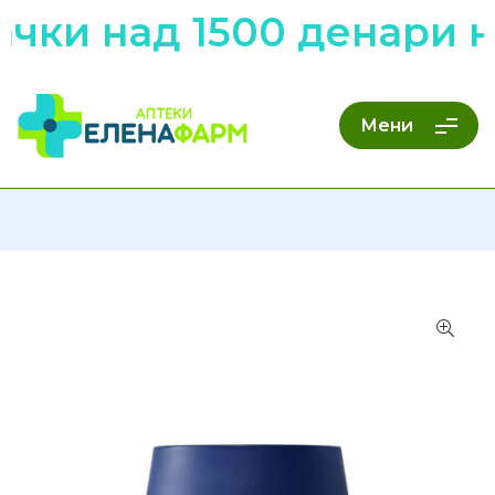
чки над 1500 денари н
Мени