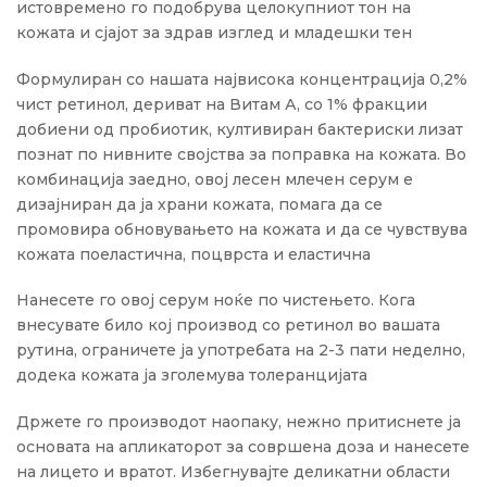
истовремено го подобрува целокупниот тон на
кожата и сјајот за здрав изглед и младешки тен
Формулиран со нашата највисока концентрација 0,2%
чист ретинол, дериват на Витам А, со 1% фракции
добиени од пробиотик, култивиран бактериски лизат
познат по нивните својства за поправка на кожата. Во
комбинација заедно, овој лесен млечен серум е
дизајниран да ја храни кожата, помага да се
промовира обновувањето на кожата и да се чувствува
кожата поеластична, поцврста и еластична
Нанесете го овој серум ноќе по чистењето. Кога
внесувате било кој производ со ретинол во вашата
рутина, ограничете ја употребата на 2-3 пати неделно,
додека кожата ја зголемува толеранцијата
Држете го производот наопаку, нежно притиснете ја
основата на апликаторот за совршена доза и нанесете
на лицето и вратот. Избегнувајте деликатни области