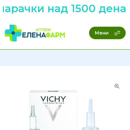
арачки над 1500 денар
Мени