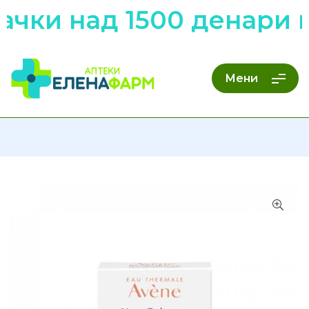
чки над 1500 денари н
Мени