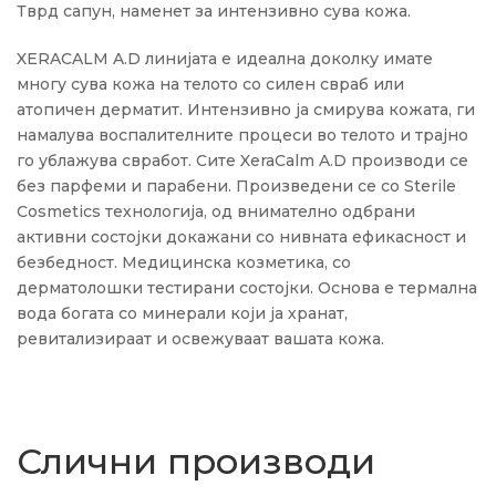
Тврд сапун, наменет за интензивно сува кожа.
XERACALM A.D линијата е идеална доколку имате
многу сува кожа на телото со силен свраб или
атопичен дерматит. Интензивно ја смирува кожата, ги
намалува воспалителните процеси во телото и трајно
го ублажува свработ. Сите XeraCalm A.D производи се
без парфеми и парабени. Произведени се со Sterile
Cosmetics технологија, од внимателно одбрани
активни состојки докажани со нивната ефикасност и
безбедност. Медицинска козметика, со
дерматолошки тестирани состојки. Основа е термална
вода богата со минерали који ја хранат,
ревитализираат и освежуваат вашата кожа.
Слични производи