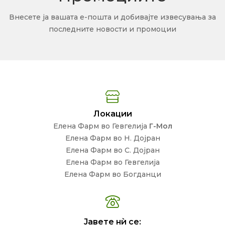
Внесете ја вашата е-пошта и добивајте извесувања за
последните новости и промоции
Локации
Елена Фарм во Гевгелија
Г-Мол
Елена Фарм во Н. Дојран
Елена Фарм во С. Дојран
Елена Фарм во Гевгелија
Елена Фарм во Богданци
Јавете нѝ се: