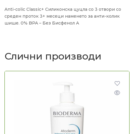
Anti-colic Classic+ Силиконска цуцла со 3 отвори со
среден проток 3+ месеци наменето за анти-колик
шише. 0% BPA – Без Бисфенол А
Слични производи