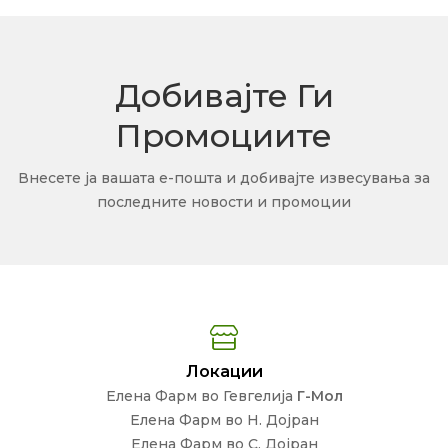
Добивајте Ги
Промоциите
Внесете ја вашата е-пошта и добивајте извесувања за
последните новости и промоции
Локации
Елена Фарм во Гевгелија
Г-Мол
Елена Фарм во Н. Дојран
Елена Фарм во С. Дојран