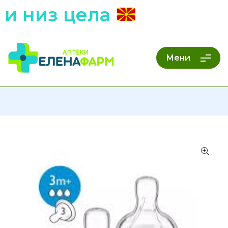
 низ цела
Мени