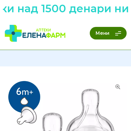
и над 1500 денари низ
Мени