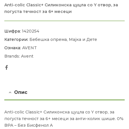
Anti-colic Classic+ Силиконска цуцла со Y отвор, за
погуста течност за 6+ месеци
Шифра:
1420254
Категории:
Бебешка опрема
,
Мајка и Дете
Ознака:
AVENT
Brands:
Avent
Facebook
Опис
Anti-colic Classic+ Силиконска цуцла со Y отвор, за
погуста течност за 6+ месеци за анти-колик шише. 0%
BPA – Без Бисфенол А