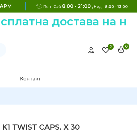
ФАРМ
8:00 - 21:00
Пон- Саб
, Нед -
8:00 - 13:00
атна достава на нарач
0
2
Контакт
K1 TWIST CAPS. X 30