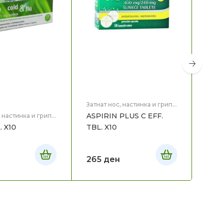
Затн
Здр
RH
X8
Затнат нос, настинка и грип
,
Здравје
ASPIRIN PLUS C EFF.
, настинка и грип
,
23
. X10
TBL. X10
265
ден