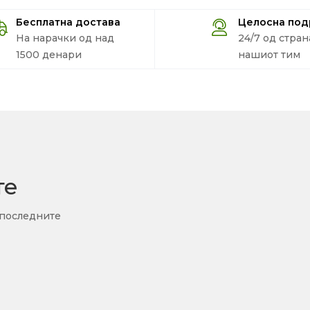
Бесплатна достава
Целосна по
На нарачки од над
24/7 од стран
1500 денари
нашиот тим
те
 последните