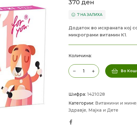
370
ден
7 НА ЗАЛИХА
Додаток во исхраната кој с
микрограми витамин К1
.
Количина:
Во Кош
Шифра:
1421028
Категории:
Витамини и мине
Здравје
,
Мајка и Дете
Facebook