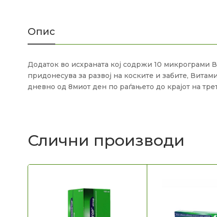
Опис
Додаток во исхраната кој содржи 10 микрограми В
придонесува за развој на коските и забите, Витам
дневно од 8миот ден по раѓањето до крајот на тре
Слични производи