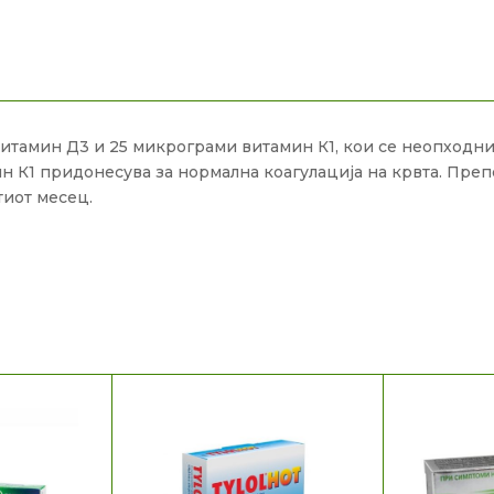
итамин Д3 и 25 микрограми витамин К1, кои се неопходни
ин К1 придонесува за нормална коагулација на крвта. Преп
тиот месец.