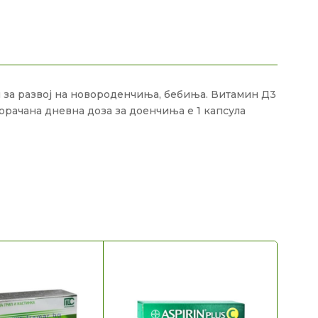
 за развој на новороденчиња, бебиња. Витамин Д3
орачана дневна доза за доенчиња е 1 капсула