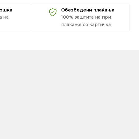
дршка
Обезбедени плаќања
а на
100% заштита на при
плаќање со картичка