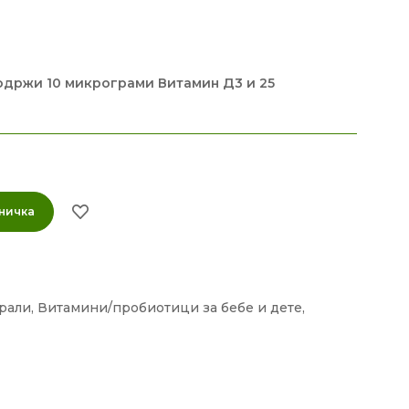
одржи 10 микрограми Витамин Д3 и 25
ничка
рали
,
Витамини/пробиотици за бебе и дете
,