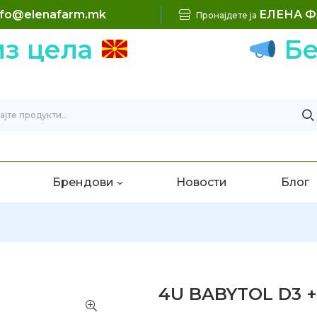
nfo@elenafarm.mk
ЕЛЕНА 
Пронајдете ја
цела
Беспл
Брендови
Новости
Блог
4U BABYTOL D3 + 