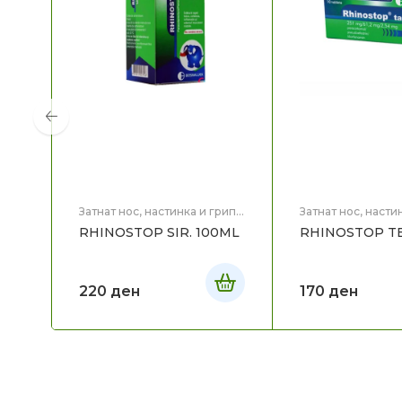
Затнат нос, настинка и грип
,
Затнат нос, насти
Здравје
Здравје
RHINOSTOP SIR. 100ML
RHINOSTOP TBL
220
ден
170
ден