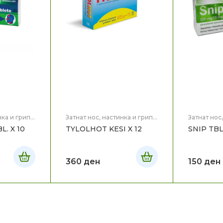
нка и грип
,
Затнат нос, настинка и грип
,
Затнат нос
Здравје
Здравје
. X 10
TYLOLHOT KESI X 12
SNIP TBL
360
ден
150
ден