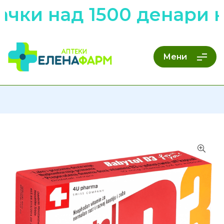
чки над 1500 денари н
Мени