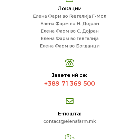
Локации
Елена Фарм во Гевгелија
Г-Мол
Елена Фарм во Н. Дојран
Елена Фарм во С. Дојран
Елена Фарм во Гевгелија
Елена Фарм во Богданци
Јавете нѝ се:
+389 71 369 500
Е-пошта:
contact@elenafarm.mk