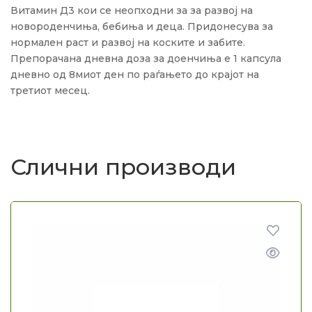
Витамин Д3 кои се неопходни за за развој на
новороденчиња, бебиња и деца. Придонесува за
нормален раст и развој на коските и забите.
Препорачана дневна доза за доенчиња е 1 капсула
дневно од 8миот ден по раѓањето до крајот на
третиот месец.
Слични производи