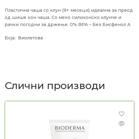
Пластична чаша со клун (9+ месеци) идеална за преод
од шише кон чаша. Со меко силиконско клунче и
рачки погодни за држење. 0% BPA – Без Бисфенол А
Боја: Виолетова
Слични производи