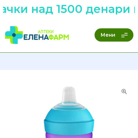
чки над 1500 денари н
Мени