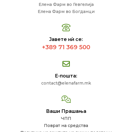
Елена Фарм во Гевгелија
Елена Фарм во Богданци
Јавете нѝ се:
+389 71 369 500
Е-пошта:
contact@elenafarm.mk
Ваши Прашања
ЧПП
Поврат на средства