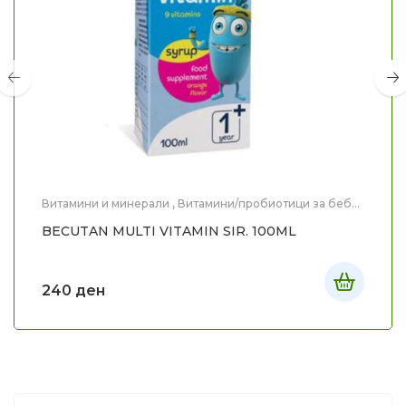
Витамини и минерали
,
Витамини/пробиотици за бебе
и дете
,
Здравје
,
Мајка и Дете
BECUTAN MULTI VITAMIN SIR. 100ML
240
ден