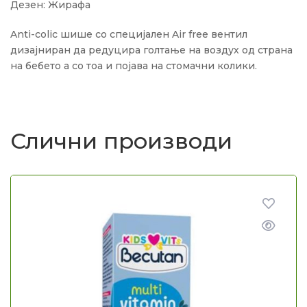
Дезен: Жирафа
Anti-colic шише со специјален Air free вентил
дизајниран да редуцира голтање на воздух од страна
на бебето а со тоа и појава на стомачни колики.
Слични производи