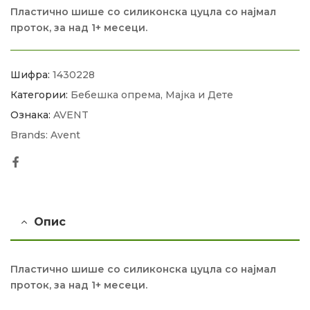
Пластично шише со силиконска цуцла со најмал
проток, за над 1+ месеци.
Шифра:
1430228
Категории:
Бебешка опрема
,
Мајка и Дете
Ознака:
AVENT
Brands:
Avent
Facebook
Опис
Пластично шише со силиконска цуцла со најмал
проток, за над 1+ месеци.