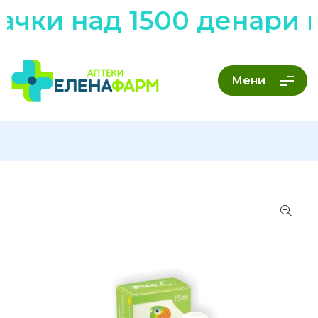
чки над 1500 денари н
Мени