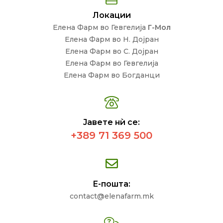
Локации
Елена Фарм во Гевгелија
Г-Мол
Елена Фарм во Н. Дојран
Елена Фарм во С. Дојран
Елена Фарм во Гевгелија
Елена Фарм во Богданци
Јавете нѝ се:
+389 71 369 500
Е-пошта:
contact@elenafarm.mk