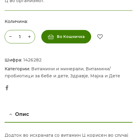
Ц во организмот.
Количина:
Во Кошничка
Шифра:
1426282
Категории:
Витамини и минерали
,
Витамини/
пробиотици за бебе и дете
,
Здравје
,
Мајка и Дете
Facebook
Опис
Додток во исхраната со витамин Ц корисен во случај