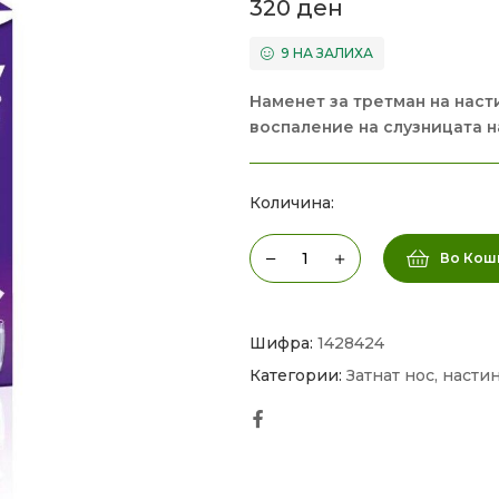
320
ден
9 НА ЗАЛИХА
Наменет за третман на насти
воспаление на слузницата на
Количина:
Во Кош
Шифра:
1428424
Категории:
Затнат нос, насти
Facebook