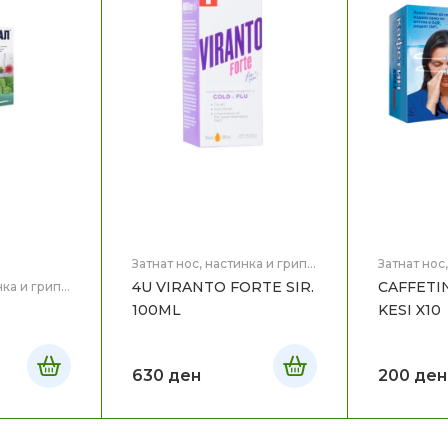
Затнат нос, настинка и грип
,
Затнат нос
Здравје
Здравје
4U VIRANTO FORTE SIR.
CAFFETI
нка и грип
,
100ML
KESI X10
630
ден
200
ден