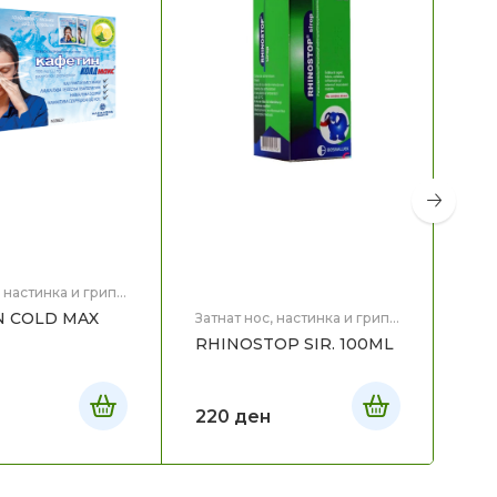
Затн
Здр
NOG
10
, настинка и грип
,
N COLD MAX
Затнат нос, настинка и грип
,
15
Здравје
RHINOSTOP SIR. 100ML
220
ден