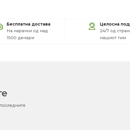
Бесплатна достава
Целосна по
На нарачки од над
24/7 од стран
1500 денари
нашиот тим
те
 последните