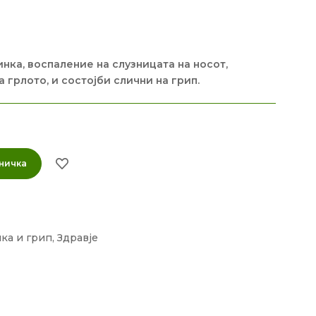
нка, воспаление на слузницата на носот,
 грлото, и состојби слични на грип.
ничка
нка и грип
,
Здравје