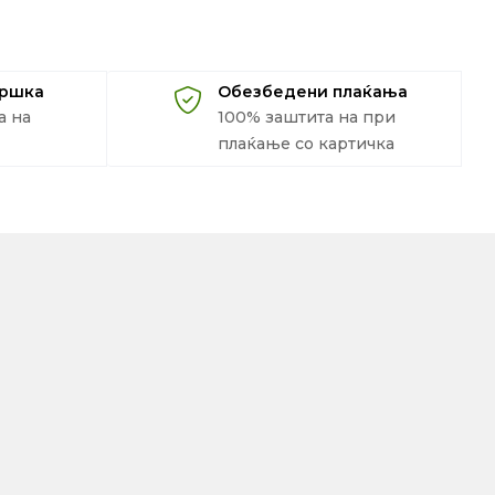
дршка
Обезбедени плаќања
а на
100% заштита на при
плаќање со картичка