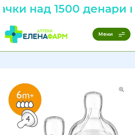
чки над 1500 денари н
Мени