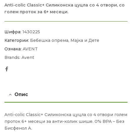
Anti-colic Classic+ Силиконска цуцла со 4 отвори, со
голем проток за 6+ месеци.
Шифра:
1430225
Категории:
Бебешка опрема
,
Мајка и Дете
Ознака:
AVENT
Brands:
Avent
Facebook
Опис
Anti-colic Classic+ Силиконска цуцла со 4 отвори голем
проток 6+ месеци за анти-колик шише. 0% BPA – Без
Бисфенол А.