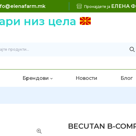
nfo@elenafarm.mk
ЕЛЕНА 
Пронајдете ја
ри низ цела
Брендови
Новости
Блог
BECUTAN B-COMPL