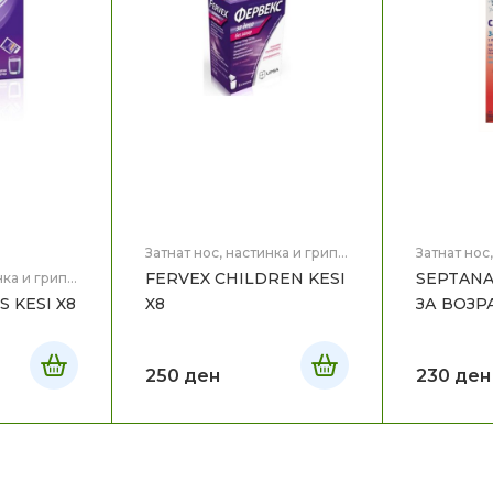
Затнат нос, настинка и грип
,
Затнат нос
Здравје
Здравје
FERVEX CHILDREN KESI
SEPTANA
нка и грип
,
 KESI X8
X8
ЗА ВОЗР
250
ден
230
ден