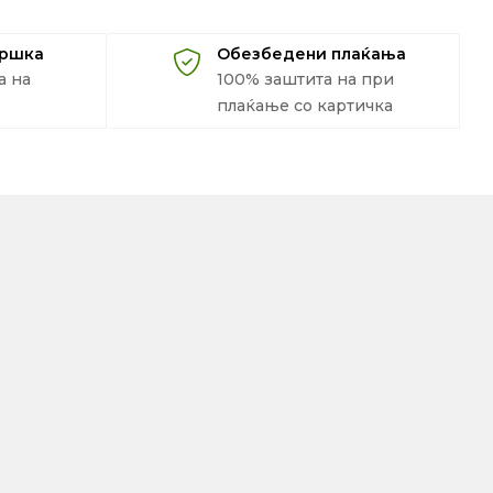
дршка
Обезбедени плаќања
а на
100% заштита на при
плаќање со картичка