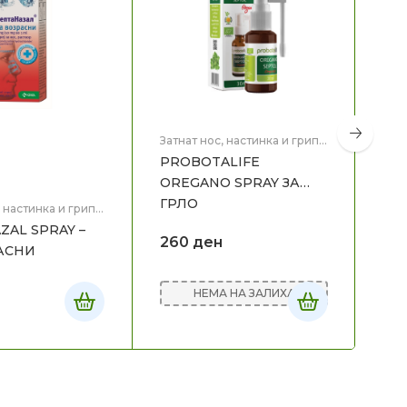
Затнат нос, настинка и грип
,
Здравје
PROBOTALIFE
OREGANO SPRAY ЗА
ГРЛО
, настинка и грип
,
Затн
Здр
ZAL SPRAY –
AS
260
ден
АСНИ
X2
НЕМА НА ЗАЛИХА
12