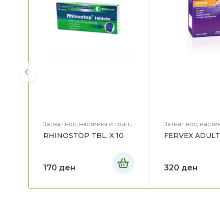
Затнат нос, настинка и грип
,
Затнат нос, насти
Здравје
Здравје
RHINOSTOP TBL. X 10
FERVEX ADULTS
170
ден
320
ден