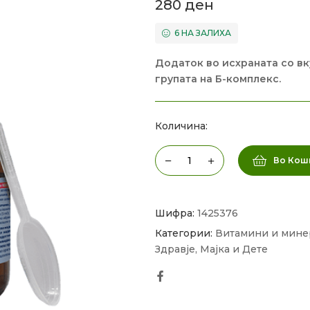
280
ден
6 НА ЗАЛИХА
Додаток во исхраната со вк
групата на Б-комплекс.
Количина:
Во Кош
Шифра:
1425376
Категории:
Витамини и мине
Здравје
,
Мајка и Дете
Facebook