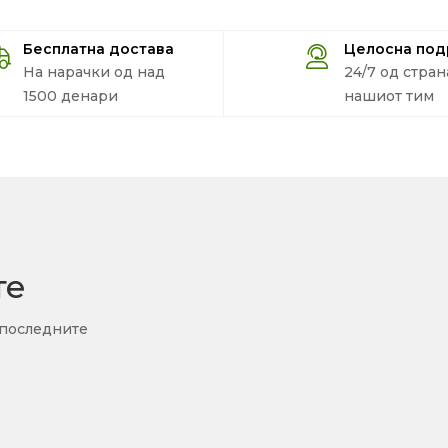
Бесплатна достава
Целосна по
На нарачки од над
24/7 од стран
1500 денари
нашиот тим
те
 последните