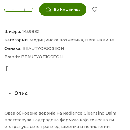
Во Кошничка
Шифра:
1439882
Категории:
Медицинска Козметика
,
Нега на лице
Ознака:
BEAUTYOFJOSEON
Brands:
BEAUTYOFJOSEON
Facebook
Опис
Оваа обновена верзија на Radiance Cleansing Balm
претставува надградена формула која темелно ги
отстранува сите траги од шминка и нечистотии.