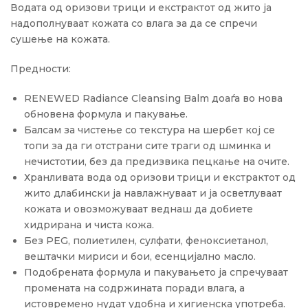
Водата од оризови трици и екстрактот од жито ја
надополнуваат кожата со влага за да се спречи
сушење на кожата.
Предности:
RENEWED Radiance Cleansing Balm доаѓа во нова
обновена формула и пакување.
Балсам за чистење со текстура на шербет кој се
топи за да ги отстрани сите траги од шминка и
нечистотии, без да предизвика пецкање на очите.
Хранливата вода од оризови трици и екстрактот од
жито длабински ја навлажнуваат и ја осветлуваат
кожата и овозможуваат веднаш да добиете
хидрирана и чиста кожа.
Без PEG, полиетилен, сулфати, феноксиетанол,
вештачки мириси и бои, есенцијално масло.
Подобрената формула и пакувањето ја спречуваат
промената на содржината поради влага, а
истовремено нудат удобна и хигиенска употреба.