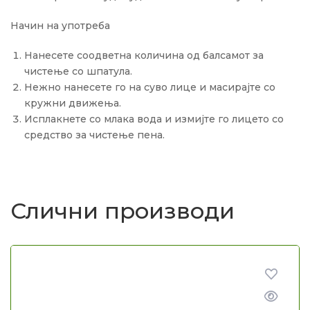
Начин на употреба
Нанесете соодветна количина од балсамот за
чистење со шпатула.
Нежно нанесете го на суво лице и масирајте со
кружни движења.
Исплакнете со млака вода и измијте го лицето со
средство за чистење пена.
Слични производи