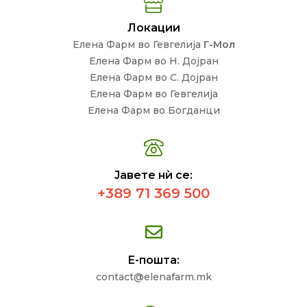
Локации
Елена Фарм во Гевгелија
Г-Мол
Елена Фарм во Н. Дојран
Елена Фарм во С. Дојран
Елена Фарм во Гевгелија
Елена Фарм во Богданци
Јавете нѝ се:
+389 71 369 500
Е-пошта:
contact@elenafarm.mk