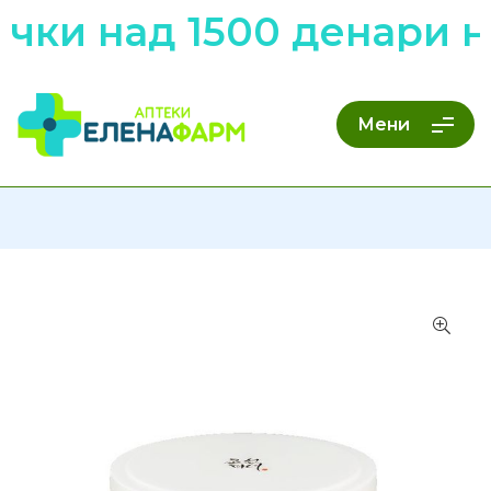
чки над 1500 денари н
Мени