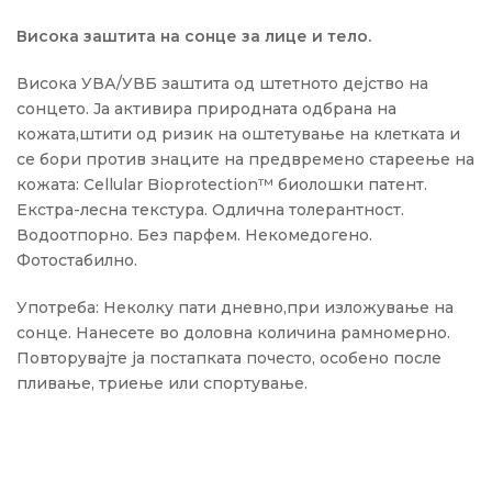
Висока заштита на сонце за лице и тело.
Висока УВА/УВБ заштита од штетното дејство на
сонцето. Ја активира природната одбрана на
кожата,штити од ризик на оштетување на клетката и
се бори против знаците на предвремено стареење на
кожата: Cellular Bioprotection™ биолошки патент.
Екстра-лесна текстура. Одлична толерантност.
Водоотпорно. Без парфем. Некомедогено.
Фотостабилно.
Употреба: Неколку пати дневно,при изложување на
сонце. Нанесете во доловна количина рамномерно.
Повторувајте ја постапката почесто, особено после
пливање, триење или спортување.