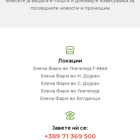
Внесете ја вашата е-пошта и добивајте извесувања за
последните новости и промоции
Локации
Елена Фарм во Гевгелија
Г-Мол
Елена Фарм во Н. Дојран
Елена Фарм во С. Дојран
Елена Фарм во Гевгелија
Елена Фарм во Богданци
Јавете нѝ се:
+389 71 369 500