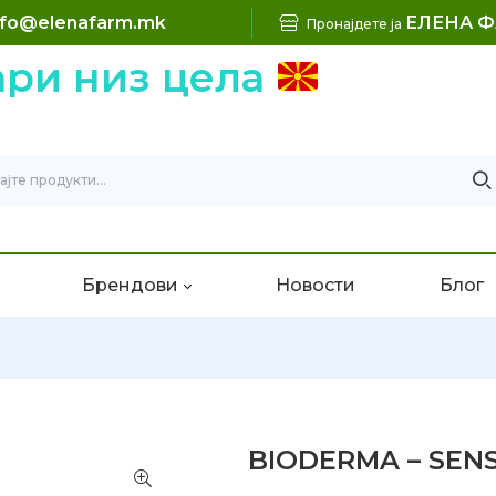
nfo@elenafarm.mk
ЕЛЕНА 
Пронајдете ја
и низ цела
Брендови
Новости
Блог
BIODERMA – SEN