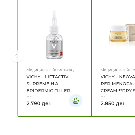
Медицинска Козметика
,
Медицинска Козм
Нега на лице
Нега на лице
VICHY – LIFTACTIV
VICHY – NEOV
SUPREME H.A
PERIMENOPAU
EPIDERMIC FILLER
CREAM **DRY S
30ml
50ml
2.790
ден
2.850
ден