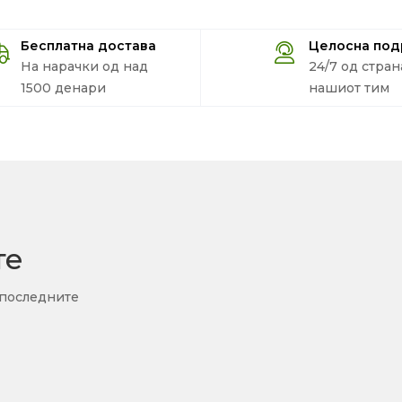
Бесплатна достава
Целосна по
На нарачки од над
24/7 од стран
1500 денари
нашиот тим
те
 последните