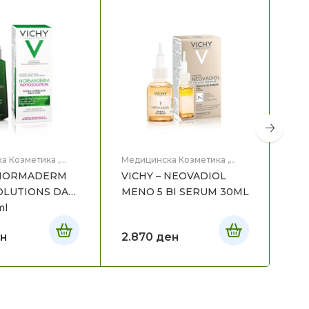
-
а Козметика
,
Медицинска Козметика
,
Мед
це
Нега на лице
Нег
 NORMADERM
VICHY – NEOVADIOL
VIC
LUTIONS DAY
MENO 5 BI SERUM 30ML
SE
ml
н
2.870
ден
1.