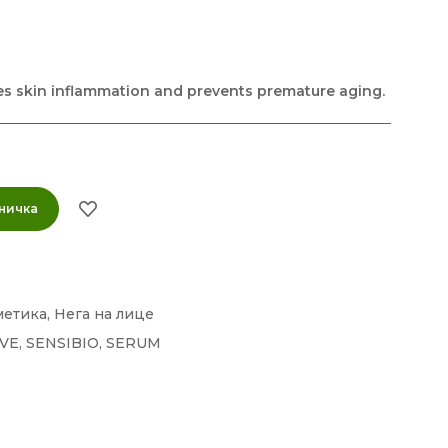
es skin inflammation and prevents premature aging.
ничка
метика
,
Нега на лице
VE
,
SENSIBIO
,
SERUM