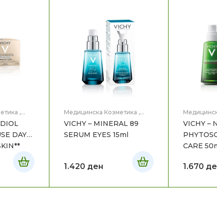
етика
,
Медицинска Козметика
,
Медицинск
Нега на лице
Нега на ли
ADIOL
VICHY – MINERAL 89
VICHY –
SE DAY
SERUM EYES 15ml
PHYTOSO
KIN**
CARE 50
1.420
ден
1.670
де