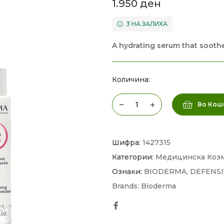
1.950
ден
3 НА ЗАЛИХА
A hydrating serum that sooth
Количина:
Во Кош
Шифра:
1427315
Категории:
Медицинска Коз
Ознаки:
BIODERMA
,
DEFENSI
Brands:
Bioderma
Facebook