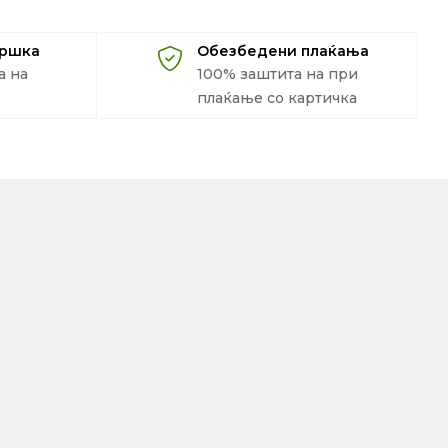
дршка
Обезбедени плаќања
а на
100% заштита на при
плаќање со картичка