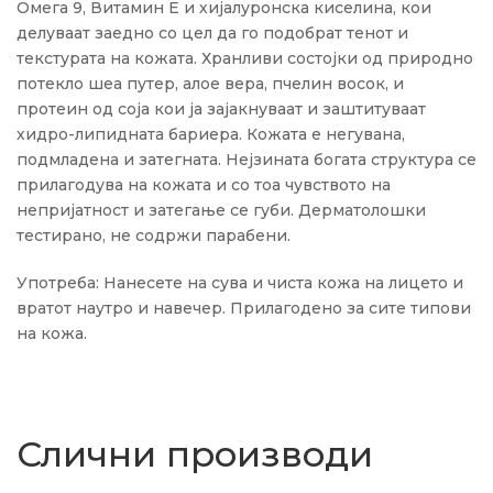
Омега 9, Витамин Е и хијалуронска киселина, кои
делуваат заедно со цел да го подобрат тенот и
текстурата на кожата. Хранливи состојки од природно
потекло шеа путер, алое вера, пчелин восок, и
протеин од соја кои ја зајакнуваат и заштитуваат
хидро-липидната бариера. Кожата е негувана,
подмладена и затегната. Нејзината богата структура се
прилагодува на кожата и со тоа чувството на
непријатност и затегање се губи. Дерматолошки
тестирано, не содржи парабени.
Употреба: Нанесете на сува и чиста кожа на лицето и
вратот наутро и навечер. Прилагодено за сите типови
на кожа.
Слични производи