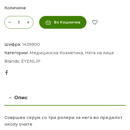
Количина:
Во Кошничка
Шифра:
1439900
Категории:
Медицинска Козметика
,
Нега на лице
Brands:
EYENLIP
Facebook
Опис
Совршен серум со три ролери за нега во пределот
околу очите