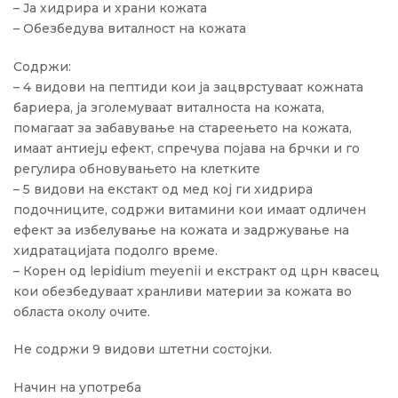
– Ја хидрира и храни кожата
– Обезбедува виталност на кожата
Содржи:
– 4 видови на пептиди кои ја зацврстуваат кожната
бариера, ја зголемуваат виталноста на кожата,
помагаат за забавување на стареењето на кожата,
имаат антиејџ ефект, спречува појава на брчки и го
регулира обновувањето на клетките
– 5 видови на екстакт од мед кој ги хидрира
подочниците, содржи витамини кои имаат одличен
ефект за избелување на кожата и задржување на
хидратацијата подолго време.
– Корен од lepidium meyenii и екстракт од црн квасец
кои обезбедуваат хранливи материи за кожата во
областа околу очите.
Не содржи 9 видови штетни состојки.
Начин на употреба