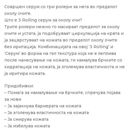
Совршен серум со три ролери за нега во пределот
околу очите.
Што е 3 Rolling серум за околу очи?
Трите ролери нежно го масираат пределот за околу
очите и устата, ја подобруваат циркулација на крвта и
ја зацврстуваат на кожата во пределот околу очите
без иритација. Комбинацијата на овој ‘3 Rolling’ и
‘Серум’ во форма на гел текстура која не е леплива
после нанесување на кожата, ги намалува брчките со
хидратација на кожата, jа зголемува еластичноста и не
ја иритира кожата.
Придобивки:
– Помага за намалување на брчките, спречува појава
за нови
– Ја зајакнува бариерата на кожата
– Ја зголемува еластичноста на кожата
– Ја смирува кожата
– Ја избелува кожата