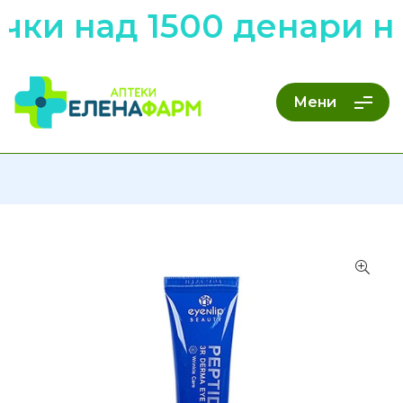
чки над 1500 денари н
Мени