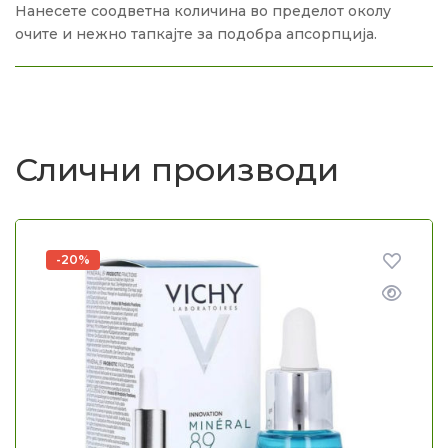
Нанесете соодветна количина во пределот околу
очите и нежно тапкајте за подобра апсорпција.
Слични производи
-20%