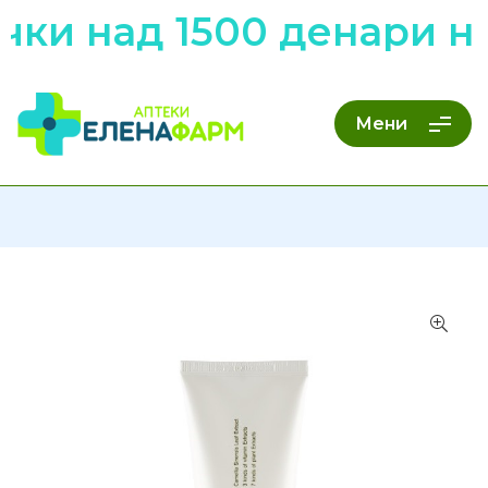
и над 1500 денари низ
Мени