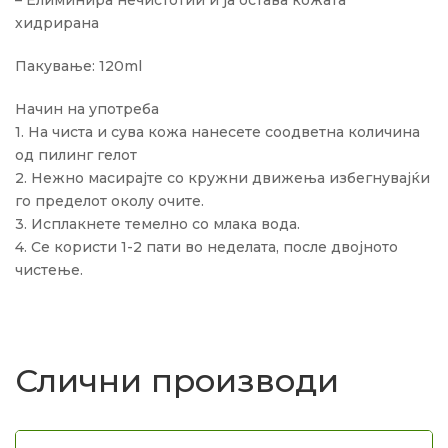
– Елиминира нечистотии и ја остава кожата
хидрирана
Пакување: 120ml
Начин на употреба
1. На чиста и сува кожа нанесете соодветна количина
од пилинг гелот
2. Нежно масирајте со кружни движења избегнувајќи
го пределот околу очите.
3. Исплакнете темелно со млака вода.
4. Се користи 1-2 пати во неделата, после двојното
чистење.
Слични производи