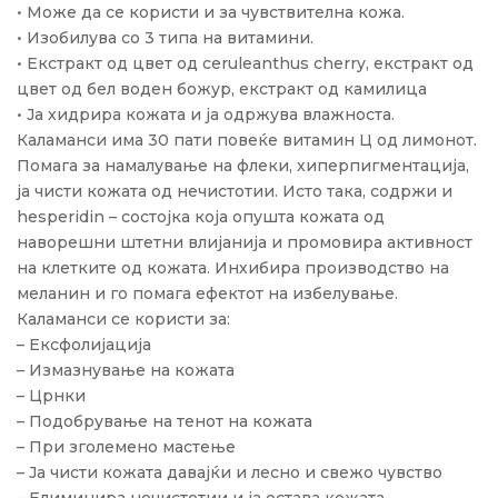
• Може да се користи и за чувствителна кожа.
• Изобилува со 3 типа на витамини.
• Екстракт од цвет од ceruleanthus cherry, екстракт од
цвет од бел воден божур, екстракт од камилица
• Ја хидрира кожата и ја одржува влажноста.
Каламанси има 30 пати повеќе витамин Ц од лимoнот.
Помага за намалување на флеки, хиперпигментација,
ја чисти кожата од нечистотии. Исто така, содржи и
hesperidin – состојка која опушта кожата од
наворешни штетни влијанија и промовира активност
на клетките од кожата. Инхибира производство на
меланин и го помага ефектот на избелување.
Каламанси се користи за:
– Ексфолијација
– Измазнување на кожата
– Црнки
– Подобрување на тенот на кожата
– При зголемено мастење
– Ја чисти кожата давајќи и лесно и свежо чувство