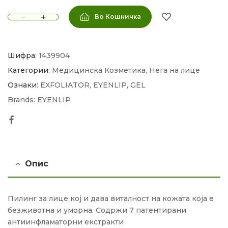
Во Кошничка
Шифра:
1439904
Категории:
Медицинска Козметика
,
Нега на лице
Ознаки:
EXFOLIATOR
,
EYENLIP
,
GEL
Brands:
EYENLIP
Facebook
Опис
Пилинг за лице кој и дава виталност на кожата која е
безживотна и уморна. Содржи 7 патентирани
антиинфламаторни екстракти