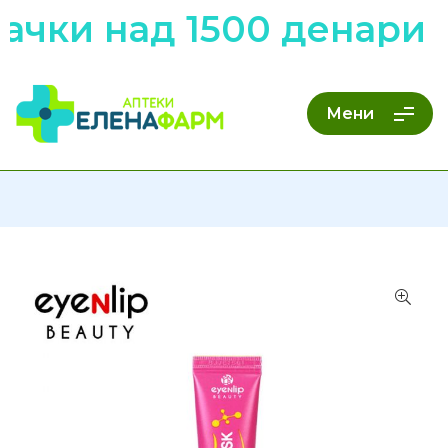
чки над 1500 денари н
Мени