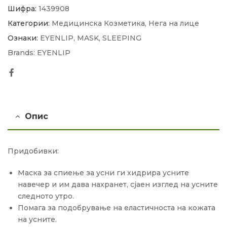
Шифра:
1439908
Категории:
Медицинска Козметика
,
Нега на лице
Ознаки:
EYENLIP
,
MASK
,
SLEEPING
Brands:
EYENLIP
Facebook
Опис
Придобивки:
Mаска за спиење за усни ги хидрира усните
навечер и им дава нахранет, сјаен изглед на усните
следното утро.
Помага за подобрување на еластичноста на кожата
на усните.