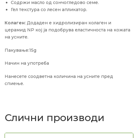
Содржи масло од сончогледово семе.
Гел текстура со лесен апликатор.
Колаген:
Додаден е хидролизиран колаген и
церамид NP кој ја подобрува еластичноста на кожата
на усните.
Пакување:15g
Начин на употреба
Нанесете соодветна количина на усните пред
спиење.
Слични производи