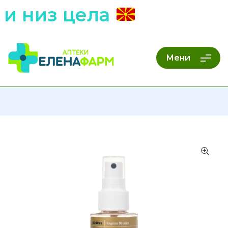
 низ цела
Мени