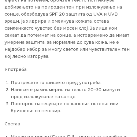
ефект на потемен, бронзен тен
. Го поттикнува
добивањето на природен тен при изложување на
сонце, обезбедува
SPF 20
заштита од UVA и UVB
зраци, ја хидрира и омекнува кожата, остава
свиленкасто чувство без мрсен слој. За лица кои
сакаат да потемнат на сонце, а истовремено да имаат
умерена заштита, за нормална до сува кожа, не е
најдобар избор за многу светол или чувствителен тен
кој лесно изгорува.
Употреба:
Протресете го шишето пред употреба.
Нанесете рамномерно на телото 20–30 минути
пред изложување на сонце.
Повторно нанесувајте по капење, потење или
бришење со пешкир.
Состав
Масло од рогач (Carob Oil)
– помага за подобар и