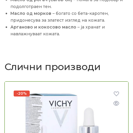
подолготраен тен.
Масло од морков
– богато со бета-каротен,
придонесува за златест изглед на кожата.
Арганово и кокосово масло
– ја хранат и
навлажнуваат кожата.
Слични производи
-20%