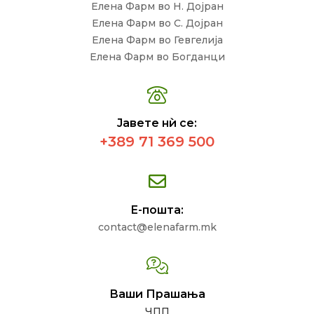
Елена Фарм во Н. Дојран
Елена Фарм во С. Дојран
Елена Фарм во Гевгелија
Елена Фарм во Богданци
Јавете нѝ се:
+389 71 369 500
Е-пошта:
contact@elenafarm.mk
Ваши Прашања
ЧПП