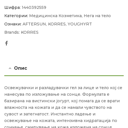
Шифра:
1440392559
Категории:
Медицинска Козметика
,
Нега на тело
Ознаки:
AFTERSUN
,
KORRES
,
YOUGHYRT
Brands:
KORRES
Facebook
Опис
Освежувачки и разладувачки гел за лице и тело кој се
нанесува по изложување на сонце. Формулата е
базирана на вистински јогурт, кој помага да се врати
влажноста на кожата и да се намали чувството на
сувост и затегнатост. Инстантно ладење и
освежување на кожата, интензивна хидратација по
сончање, смирување на кожа изложена на сонце,