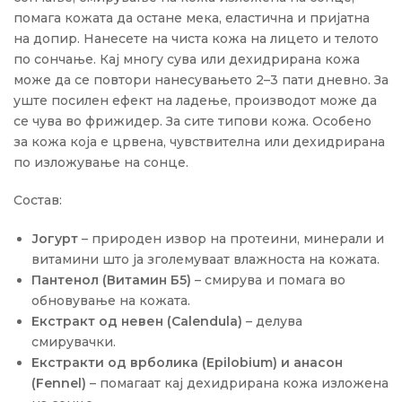
помага кожата да остане мека, еластична и пријатна
на допир. Нанесете на чиста кожа на лицето и телото
по сончање. Кај многу сува или дехидрирана кожа
може да се повтори нанесувањето 2–3 пати дневно. За
уште посилен ефект на ладење, производот може да
се чува во фрижидер. За сите типови кожа. Особено
за кожа која е црвена, чувствителна или дехидрирана
по изложување на сонце.
Состав:
Јогурт
– природен извор на протеини, минерали и
витамини што ја зголемуваат влажноста на кожата.
Пантенол (Витамин Б5)
– смирува и помага во
обновување на кожата.
Екстракт од невен (Calendula)
– делува
смирувачки.
Екстракти од врболика (Epilobium) и анасон
(Fennel)
– помагаат кај дехидрирана кожа изложена