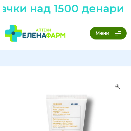
чки над 1500 денари н
Мени