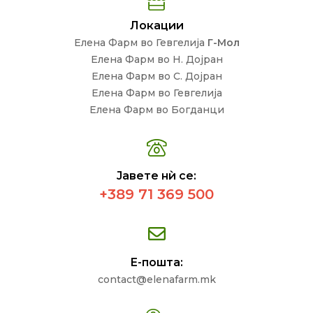
Локации
Елена Фарм во Гевгелија
Г-Мол
Елена Фарм во Н. Дојран
Елена Фарм во С. Дојран
Елена Фарм во Гевгелија
Елена Фарм во Богданци
Јавете нѝ се:
+389 71 369 500
Е-пошта:
contact@elenafarm.mk