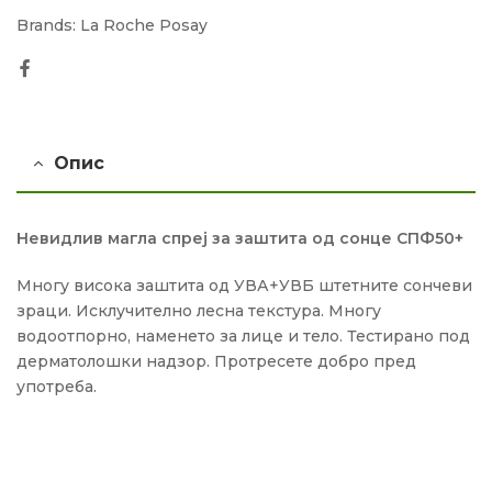
Brands:
La Roche Posay
Facebook
Опис
Невидлив магла спреј за заштита од сонце СПФ50+
Многу висока заштита од УВА+УВБ штетните сончеви
зраци. Исклучително лесна текстура. Многу
водоотпорно, наменето за лице и тело. Тестирано под
дерматолошки надзор. Протресете добро пред
употреба.