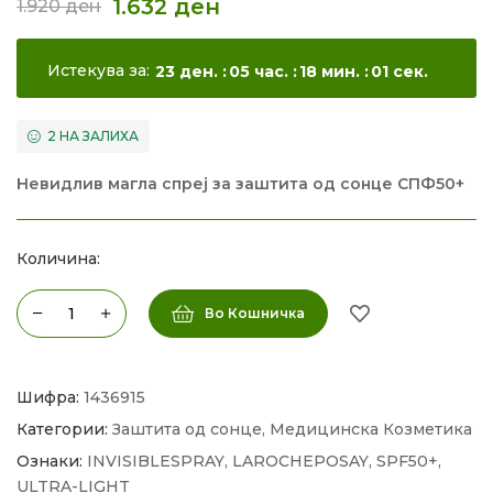
1.632
ден
1.920
ден
Истекува за:
23
ден.
05
час.
18
мин.
00
сек.
2 НА ЗАЛИХА
Невидлив магла спреј за заштита од сонце СПФ50+
Количина:
Во Кошничка
Шифра:
1436915
Категории:
Заштита од сонце
,
Медицинска Козметика
Ознаки:
INVISIBLESPRAY
,
LAROCHEPOSAY
,
SPF50+
,
ULTRA-LIGHT