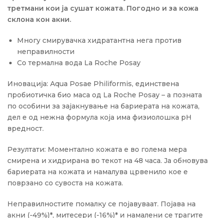
третмани кои ја сушат кожата. Погодно и за кожа
склона кон акни.
Многу смирувачка хидратантна нега против
неправилности
Со термална вода La Roche Posay
Иновација: Aqua Posae Philiformis, единствена
пробиотичка био маса од La Roche Posay – а позната
по особини за зајакнување на бариерата на кожата,
дел е од нежна формула која има физиолошка pH
вредност.
Резултати: Моментално кожата е во голема мера
смирена и хидрирана во текот на 48 часа. Ја обновува
бариерата на кожата и намалува црвенило кое е
поврзано со сувоста на кожата.
Неправилностите помалку се појавуваат. Појава на
акни (-49%)*, митесери (-16%)* и намалени се трагите