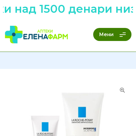
 над 1500 денари низ 
Мени