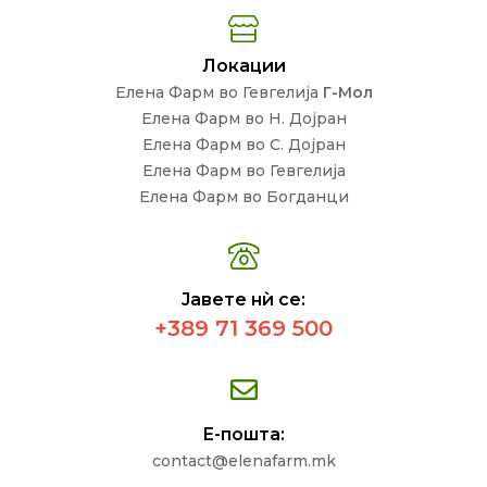
Локации
Елена Фарм во Гевгелија
Г-Мол
Елена Фарм во Н. Дојран
Елена Фарм во С. Дојран
Елена Фарм во Гевгелија
Елена Фарм во Богданци
Јавете нѝ се:
+389 71 369 500
Е-пошта:
contact@elenafarm.mk