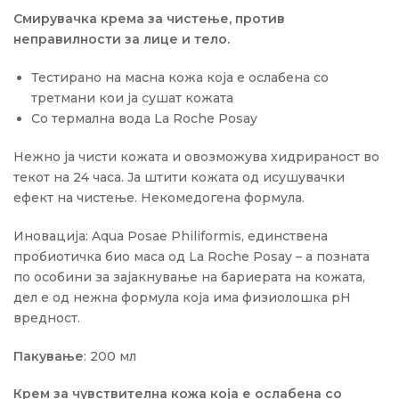
Смирувачка крема за чистење, против
неправилности за лице и тело.
Тестирано на масна кожа која е ослабена со
третмани кои ја сушат кожата
Со термална вода La Roche Posay
Нежно ја чисти кожата и овозможува хидрираност во
текот на 24 часа. Ја штити кожата од исушувачки
ефект на чистење. Некомедогена формула.
Иновација: Aqua Posae Philiformis, единствена
пробиотичка био маса од La Roche Posay – а позната
по особини за зајакнување на бариерата на кожата,
дел е од нежна формула која има физиолошка pH
вредност.
Пакување
: 200 мл
Крем за чувствителна кожа која е ослабена со