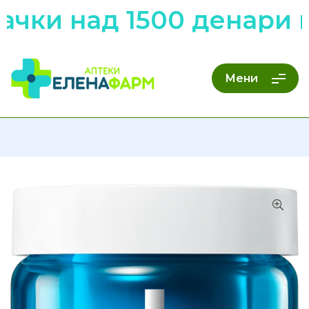
чки над 1500 денари н
Мени