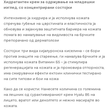
Хидратантен крем за одржување на младешки
изглед, со концентрирани состојки
Интензивно ја хидрира и ја исполнува кожата
спречува губење на цврстината и еластичноста ја
обновува и зајакнува заштитната бариера на кожата
помага во намалување на видливоста на брчките
препорачано од дерматолози
Состојки: три вида хијалуронска киселина – се бори
против знаците на стареење, ги намалува брчките и ја
исполнува кожата Витамин Б5 – ја стимулира
регенерацијата на кожата и ја промовира отпорноста,
има смирувачки ефекти ектоин клинички тестирано
на сите типови и бои на кожа
Како да се користи: Нанесете количина со големина
на лешник од сурактивираниот крем Hyalu B5 на
лицето, вратот или деколтето и нежно масирајте во
кожата.