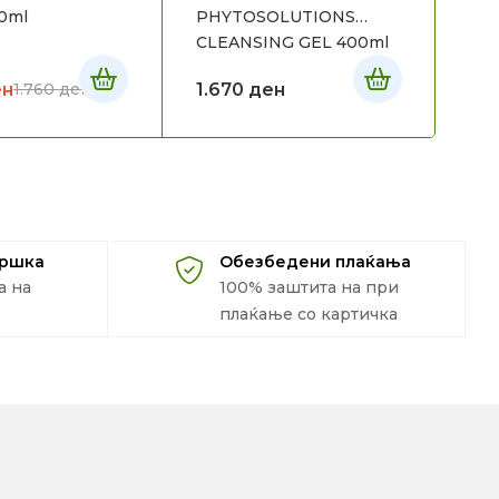
0ml
PHYTOSOLUTIONS
PE
CLEANSING GEL 400ml
ен
1.670
ден
2.
1.760
ден
дршка
Обезбедени плаќања
а на
100% заштита на при
плаќање со картичка