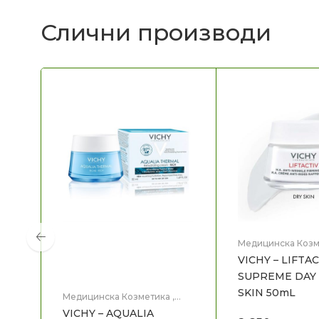
Слични производи
Медицинска Козм
Нега на лице
VICHY – LIFTA
SUPREME DAY 
SKIN 50mL
Медицинска Козметика
,
Нега на лице
VICHY – AQUALIA