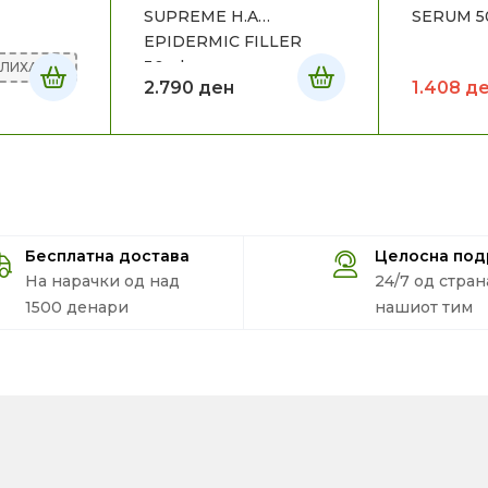
SUPREME H.A
SERUM 5
EPIDERMIC FILLER
30ml
АЛИХА
2.790
ден
1.408
д
Бесплатна достава
Целосна по
На нарачки од над
24/7 од стран
1500 денари
нашиот тим