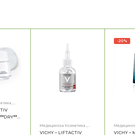
-20%
етика
,
CTIV
**DRY**
Медицинска Козметика
,
Медицинск
Нега на лице
Нега на ли
VICHY – LIFTACTIV
VICHY – 