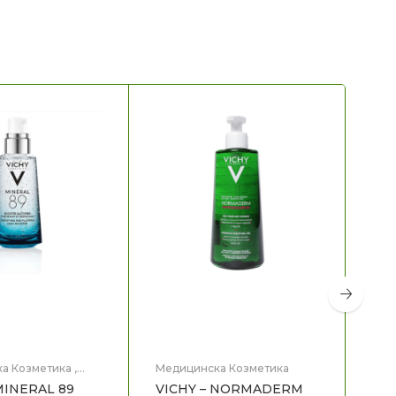
а Козметика
,
Медицинска Козметика
Мед
це
Нег
MINERAL 89
VICHY – NORMADERM
VI