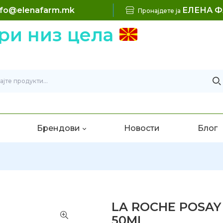
nfo@elenafarm.mk
ЕЛЕНА 
Пронајдете ја
 низ цела
Б
Брендови
Новости
Блог
LA ROCHE POSAY
50ML