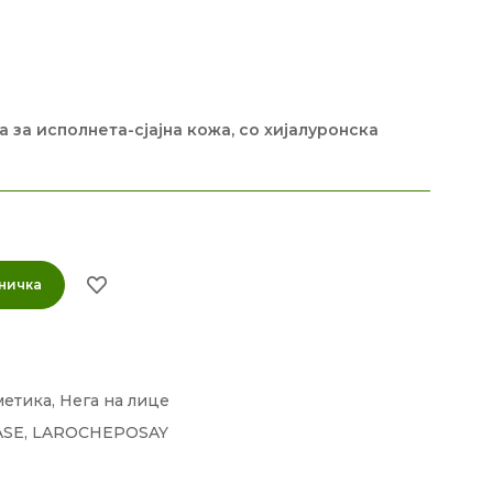
 за исполнета-сјајна кожа, со хијалуронска
ничка
метика
,
Нега на лице
ASE
,
LAROCHEPOSAY