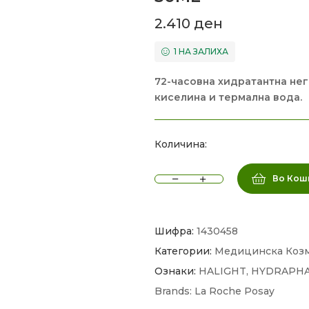
2.410
ден
1 НА ЗАЛИХА
72-часовна хидратантна нега
киселина и термална вода.
Количина:
Во Кош
Шифра:
1430458
Категории:
Медицинска Коз
Ознаки:
HALIGHT
,
HYDRAPH
Brands:
La Roche Posay