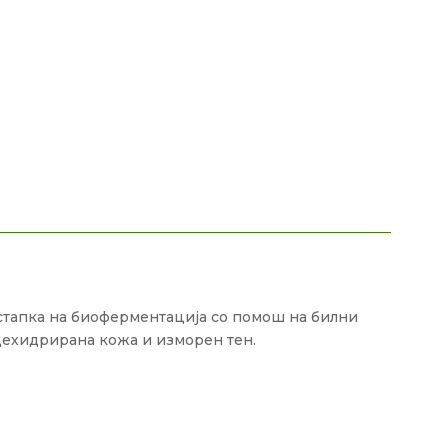
остапка на биоферментација со помош на билни
а дехидрирана кожа и изморен тен.