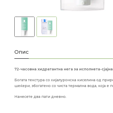
Опис
72-часовна хидратантна нега за исполнета-сјајна
Богата текстура со хијалуронска киселина од при
шеќери, збогатено со чиста термална вода, која е
Нанесете два пати дневно.