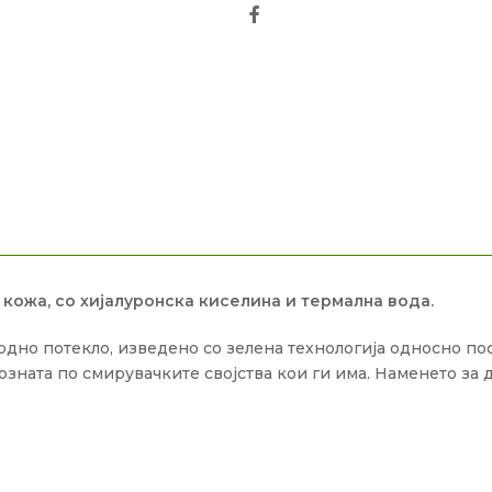
Facebook
 кожа, со хијалуронска киселина и термална вода.
родно потекло, изведено со зелена технологија односно п
 позната по смирувачките својства кои ги има. Наменето з