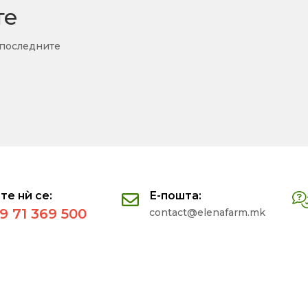
те
 последните
те нѝ се:
Е-пошта:
9 71 369 500
contact@elenafarm.mk