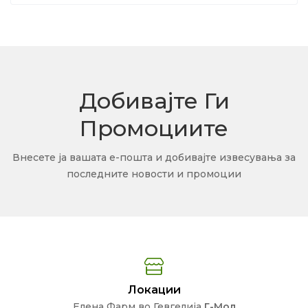
Добивајте Ги
Промоциите
Внесете ја вашата е-пошта и добивајте извесувања за
последните новости и промоции
Локации
Елена Фарм во Гевгелија
Г-Мол