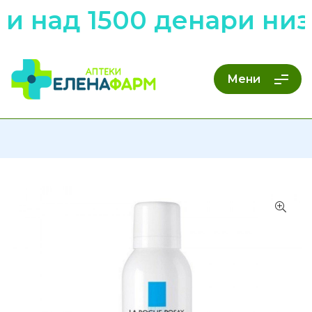
 над 1500 денари низ 
Мени