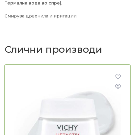
Термална вода во спреј.
Смирува црвенила и иритации.
Слични производи