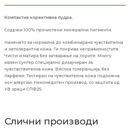
Компактна корективна пудра.
Содржи 100% прочистени минерални пигменти.
Наменето за нормална до комбинирана чувствителна
и нетолерантна кожа. Ги покрива неправилностите.
Чисти и матира без затварање на порите. Многу
мазен сунѓер специјално дизајниран за
чувствствителна кожа. Висока толеранција, без
парфеми. Тестиран на чувствителна кожа подложна
кон алергии. Некомедоген производ, со заштита од
УВ зраци СПФ25.
Слични производи