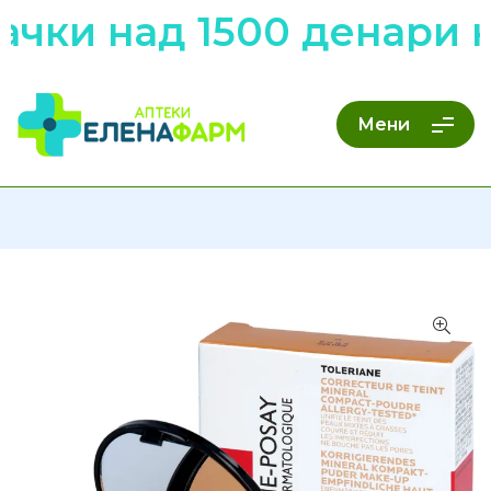
чки над 1500 денари н
Мени