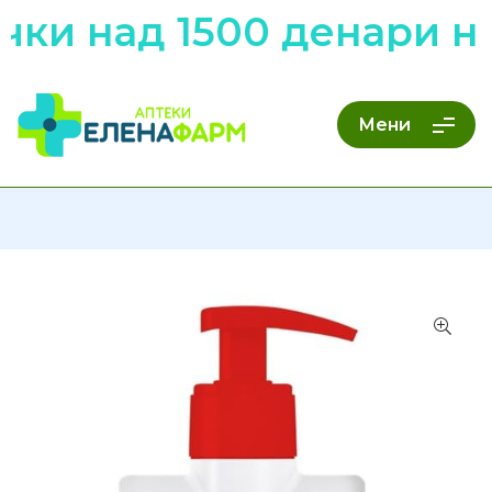
чки над 1500 денари н
Мени