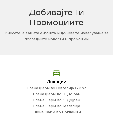
Добивајте Ги
Промоциите
Внесете ја вашата е-пошта и добивајте извесувања за
последните новости и промоции
Локации
Елена Фарм во Гевгелија
Г-Мол
Елена Фарм во Н. Дојран
Елена Фарм во С. Дојран
Елена Фарм во Гевгелија
Елена Фарм во Богданци