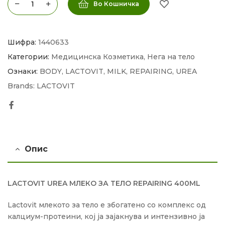
Во Кошничка
Шифра:
1440633
Категории:
Медицинска Козметика
,
Нега на тело
Ознаки:
BODY
,
LACTOVIT
,
MILK
,
REPAIRING
,
UREA
Brands:
LACTOVIT
Facebook
Опис
LACTOVIT UREA МЛЕКО ЗА ТЕЛО REPAIRING 400ML
Lactovit млекото за тело е збогатено со комплекс од
калциум-протеини, кој ја зајакнува и интензивно ја