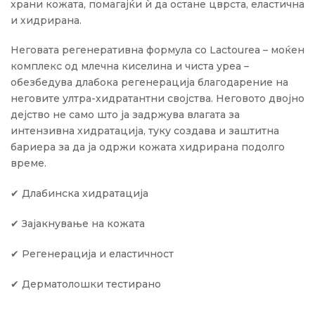
храни кожата, помагајќи ѝ да остане цврста, еластична
и хидрирана.
Неговата регенеративна формула со Lactoureа – моќен
комплекс од млечна киселина и чиста уреа –
обезбедува длабока регенерација благодарение на
неговите ултра-хидратантни својства. Неговото двојно
дејство не само што ја задржува влагата за
интензивна хидратација, туку создава и заштитна
бариера за да ја одржи кожата хидрирана подолго
време.
✔ Длабинска хидратација
✔ Зајакнување на кожата
✔ Регенерација и еластичност
✔ Дерматолошки тестирано