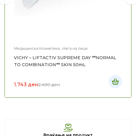
Медицинска Козметика
,
Нега на лице
VICHY – LIFTACTIV SUPREME DAY **NORMAL
TO COMBINATION** SKIN 50mL
1.743
ден
2.490
ден
Враќање на продукт