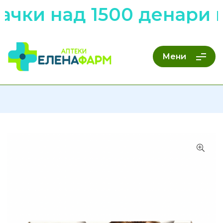
чки над 1500 денари н
Мени