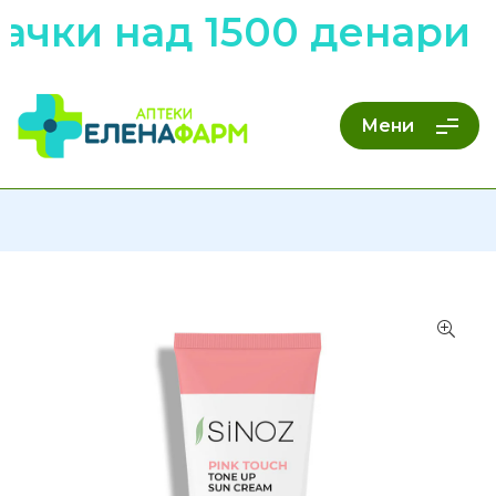
чки над 1500 денари н
Мени