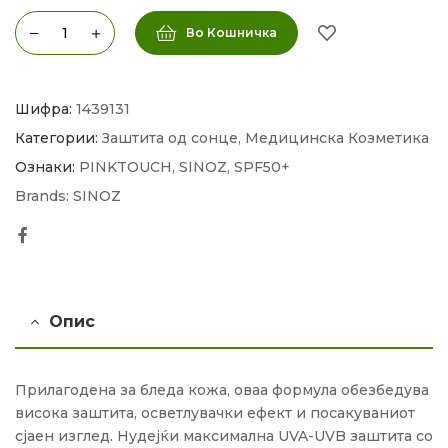
Во Кошничка
Шифра:
1439131
Категории:
Заштита од сонце
,
Медицинска Козметика
Ознаки:
PINKTOUCH
,
SINOZ
,
SPF50+
Brands:
SINOZ
Facebook
Опис
Прилагодена за бледа кожа, оваа формула обезбедува
висока заштита, осветлувачки ефект и посакуваниот
сјаен изглед. Нудејќи максимална UVA-UVB заштита со