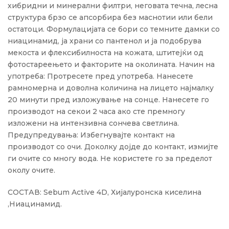
хибридни и минерални филтри, неговата течна, лесна
структура брзо се апсорбира без маснотии или бели
остатоци. Формулацијата се бори со темните дамки со
ниацинамид, ја храни со пантенол и ја подобрува
мекоста и флексибилноста на кожата, штитејќи од
фотостареењето и факторите на околината. Начин на
употреба: Протресете пред употреба. Нанесете
рамномерна и доволна количина на лицето најмалку
20 минути пред изложување на сонце. Нанесете го
производот на секои 2 часа ако сте премногу
изложени на интензивна сончева светлина.
Предупредувања: Избегнувајте контакт на
производот со очи. Доколку дојде до контакт, измијте
ги очите со многу вода. Не користете го за пределот
околу очите.
СОСТАВ: Sebum Active 4D, Хијалуронска киселина
,Ниацинамид.