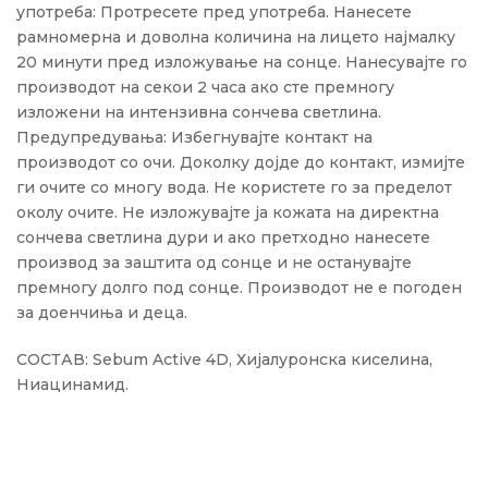
употреба: Протресете пред употреба. Нанесете
рамномерна и доволна количина на лицето најмалку
20 минути пред изложување на сонце. Нанесувајте го
производот на секои 2 часа ако сте премногу
изложени на интензивна сончева светлина.
Предупредувања: Избегнувајте контакт на
производот со очи. Доколку дојде до контакт, измијте
ги очите со многу вода. Не користете го за пределот
околу очите. Не изложувајте ја кожата на директна
сончева светлина дури и ако претходно нанесете
производ за заштита од сонце и не останувајте
премногу долго под сонце. Производот не е погоден
за доенчиња и деца.
СОСТАВ: Sebum Active 4D, Хијалуронска киселина,
Ниацинамид.