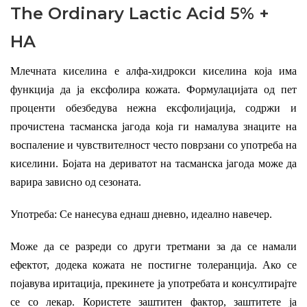
The Ordinary Lactic Acid 5% +
HA
Млечната киселина е алфа-хидрокси киселина која има
функција да ја ексфолира кожата. Формулацијата од пет
проценти обезбедува нежна ексфолијација, содржи и
прочистена тасманска јагода која ги намалува знаците на
воспаление и чувствителност често поврзани со употреба на
киселини. Бојата на дериватот на тасманска јагода може да
варира зависно од сезоната.
Употреба: Се нанесува еднаш дневно, идеално навечер.
Може да се разреди со други третмани за да се намали
ефектот, додека кожата не постигне толеранција. Ако се
појавува иритација, прекинете ја употребата и консултирајте
се со лекар. Користете заштитен фактор, заштитете ја