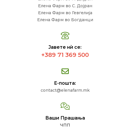
Елена Фарм во С. Дојран
Елена Фарм во Гевгелија
Елена Фарм во Богданци
Јавете нѝ се:
+389 71 369 500
Е-пошта:
contact@elenafarm.mk
Ваши Прашања
ЧПП