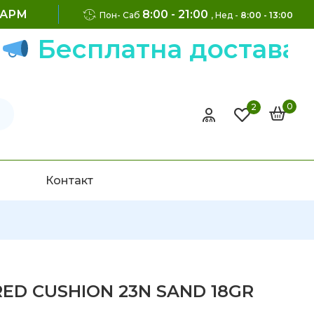
ФАРМ
8:00 - 21:00
Пон- Саб
, Нед -
8:00 - 13:00
есплатна достава на н
0
2
Контакт
 RED CUSHION 23N SAND 18GR