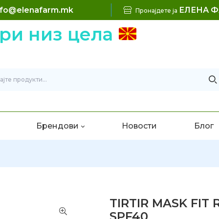
nfo@elenafarm.mk
ЕЛЕНА 
Пронајдете ја
 низ цела
Б
Брендови
Новости
Блог
TIRTIR MASK FIT
SPF40