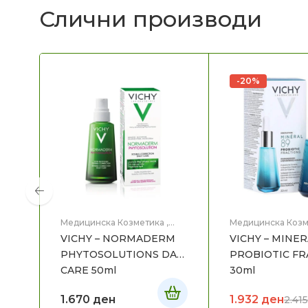
Слични производи
-20%
Медицинска Козметика
,
Медицинска Козм
Нега на лице
Нега на лице
VICHY – NORMADERM
VICHY – MINER
PHYTOSOLUTIONS DAY
PROBIOTIC FR
CARE 50ml
30ml
1.670
ден
1.932
ден
2.41