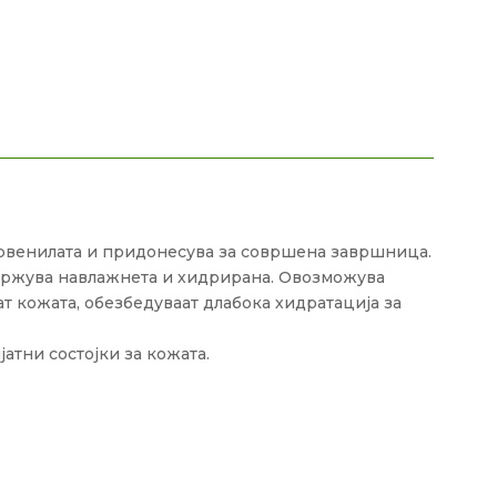
црвенилата и придонесува за совршена завршница.
 одржува навлажнета и хидрирана. Овозможува
ат кожата, обезбедуваат длабока хидратација за
атни состојки за кожата.