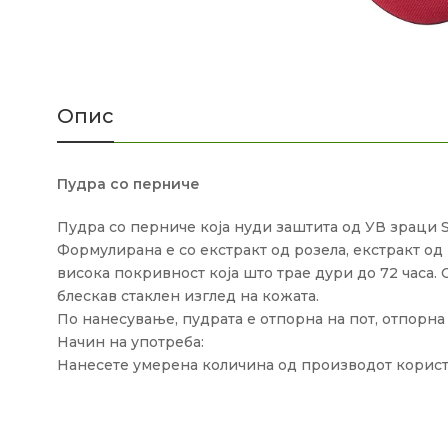
Опис
Пудра со перниче
Пудра со перниче која нуди заштита од УВ зраци
Формулирана е со екстракт од розела, екстракт од
висока покривност која што трае дури до 72 часа. 
блескав стаклен изглед на кожата.
По нанесување, пудрата е отпорна на пот, отпорна
Начин на употреба:
Нанесете умерена количина од производот користе