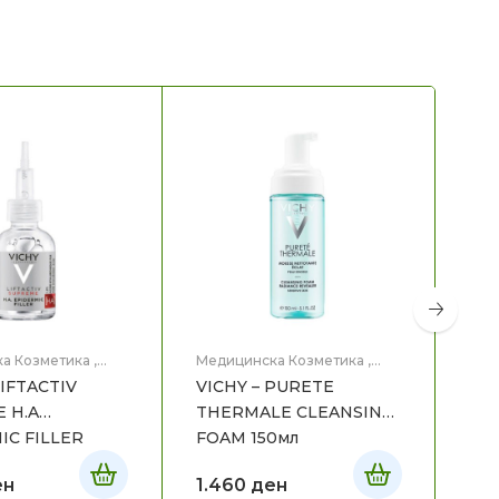
а Козметика
,
Медицинска Козметика
,
Мед
це
Нега на лице
Нег
LIFTACTIV
VICHY – PURETE
VIC
 H.A
THERMALE CLEANSING
CO
IC FILLER
FOAM 150мл
NI
ен
1.460
ден
3.