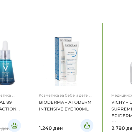
етика
,
Козметика за бебе и дете
,
Медицинск
Мајка и Дете
,
Медицинска
Нега на ли
AL 89
BIODERMA – ATODERM
VICHY – 
Козметика
,
Нега на лице
ACTIONS
INTENSIVE EYE 100ML
SUPREME
EPIDERM
30ml
1.240
ден
2.790
д
5
ден