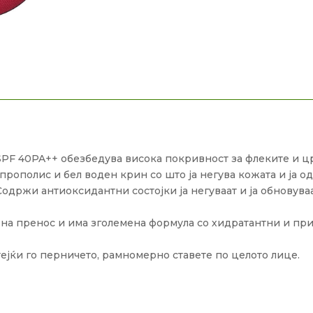
 SPF 40PA++ обезбедува висока покривност за флеките и 
 прополис и бел воден крин со што ја негува кожата и ја
Содржи антиоксидантни состојки ја негуваат и ја обновува
 на пренос и има зголемена формула со хидратантни и приј
јќи го перничето, рамномерно ставете по целото лице.