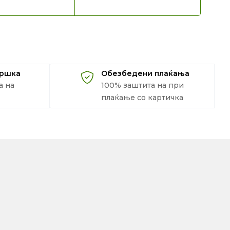
дршка
Обезбедени плаќања
а на
100% заштита на при
плаќање со картичка