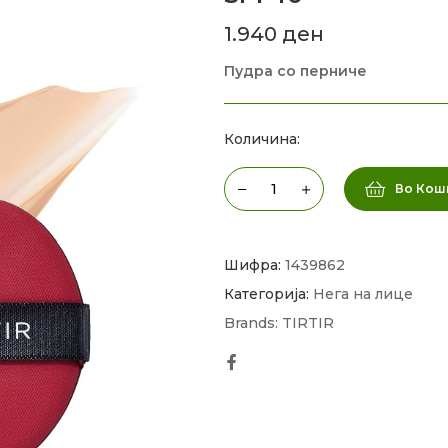
1.940
ден
Пудра со перниче
Количина:
Во Кош
Шифра:
1439862
Категорија:
Нега на лице
Brands:
TIRTIR
Facebook