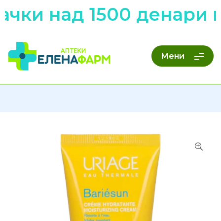
чки над 1500 денари н
Мени