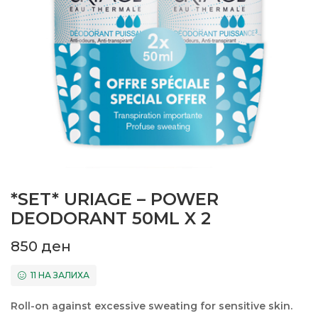
*SET* URIAGE – POWER
DEODORANT 50ML X 2
850
ден
11 НА ЗАЛИХА
Roll-on against excessive sweating for sensitive skin.