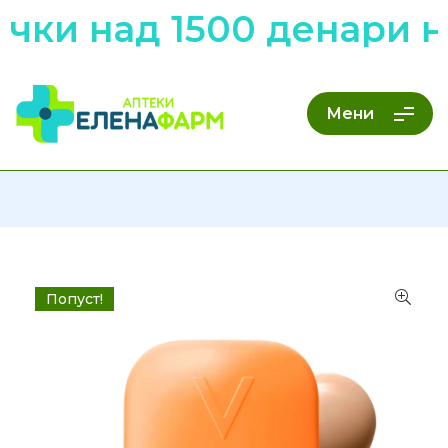
чки над 1500 денари н
Мени
Попуст!