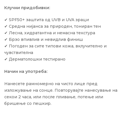
Клучни придобивки:
✔ SPF50+ заштита од UVB и UVA зраци
✔ Средна нијанса за природен, тониран тен
✔ Лесна, хидратантна и немасна текстура
✔ Брзо впивлив и невидлив финиш
✔ Погоден за сите типови кожа, вклучително и
чувствителна
✔ Дерматолошки тестирано
Начин на употреба:
Нанесете рамномерно на чисто лице пред
изложување на сонце. Повторувајте нанесување на
секои 2 часа, или после пливање, потење или
бришење со пешкир.