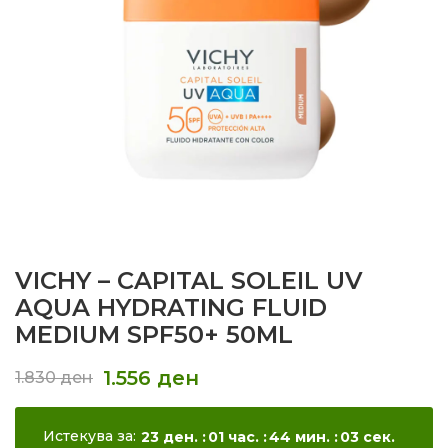
VICHY – CAPITAL SOLEIL UV
AQUA HYDRATING FLUID
MEDIUM SPF50+ 50ML
1.556
ден
1.830
ден
Истекува за:
23
ден.
01
час.
44
мин.
01
сек.