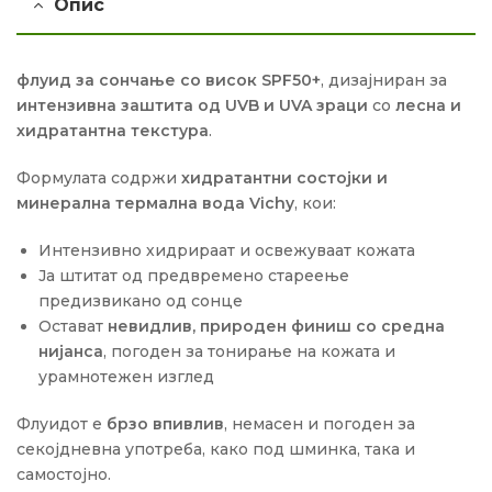
Опис
флуид за сончање со висок SPF50+
, дизајниран за
интензивна заштита од UVB и UVA зраци
со
лесна и
хидратантна текстура
.
Формулата содржи
хидратантни состојки и
минерална термална вода Vichy
, кои:
Интензивно хидрираат и освежуваат кожата
Ја штитат од предвремено стареење
предизвикано од сонце
Остават
невидлив, природен финиш со средна
нијанса
, погоден за тонирање на кожата и
урамнотежен изглед
Флуидот е
брзо впивлив
, немасен и погоден за
секојдневна употреба, како под шминка, така и
самостојно.