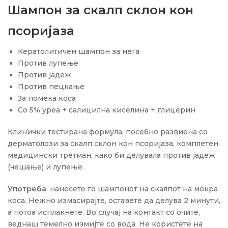
Шампон за скалп склон кон
псоријаза
Кератолитичен шампон за нега
Против лупење
Против јадеж
Против пецкање
За помека коса
Со 5% уреа + салицилна киселина + глицерин
Клинички тестирана формула, посебно развиена со
дерматолози за скалп склон кон псоријаза, комплетен
медицински третман, како би делувала против јадеж
(чешање) и лупење.
Употреба
: нанесете го шампонот на скалпот на мокра
коса. Нежно измасирајте, оставете да делува 2 минути,
а потоа исплакнете. Во случај на контакт со очите,
веднаш темелно измијте со вода. Не користете на