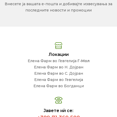
Внесете ја вашата е-пошта и добивајте извесувања за
последните новости и промоции
Локации
Елена Фарм во Гевгелија
Г-Мол
Елена Фарм во Н. Дојран
Елена Фарм во С. Дојран
Елена Фарм во Гевгелија
Елена Фарм во Богданци
Јавете нѝ се: