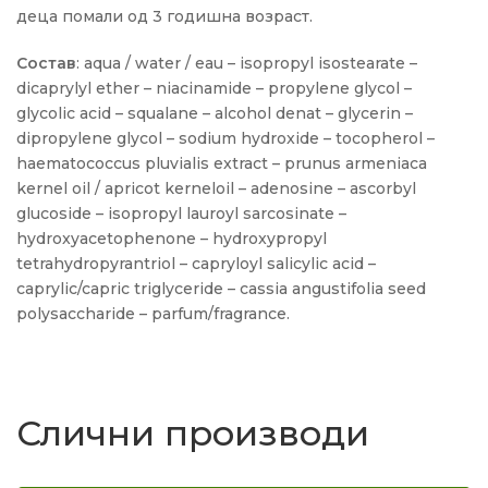
деца помали од 3 годишна возраст.
Состав
: aqua / water / eau – isopropyl isostearate –
dicaprylyl ether – niacinamide – propylene glycol –
glycolic acid – squalane – alcohol denat – glycerin –
dipropylene glycol – sodium hydroxide – tocopherol –
haematococcus pluvialis extract – prunus armeniaca
kernel oil / apricot kerneloil – adenosine – ascorbyl
glucoside – isopropyl lauroyl sarcosinate –
hydroxyacetophenone – hydroxypropyl
tetrahydropyrantriol – capryloyl salicylic acid –
caprylic/capric triglyceride – cassia angustifolia seed
polysaccharide – parfum/fragrance.
Слични производи