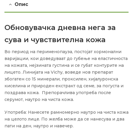
Опис
Обновувачка дневна нега за
сува и чувствителна кожа
Во период на перименопауза, постојат хормонални
варијации, кои доведуваат до губење на еластичноста
на кожата, нејзината густина и се губат контурите на
лицето. Линијата на Vichy, воведе нов препарат
збогатен со 15 минерали, проксилен, хијалуронска
киселина и природен екстракт од семе, за погуста и
поздрава кожа. Препорачлива употреба после
серумот, наутро на чиста кожа.
Употреба: Нанесете рамномерно наутро на чиста кожа
на целото лице. По желба може да се нанесува и два
пати на ден, наутро и навечер.