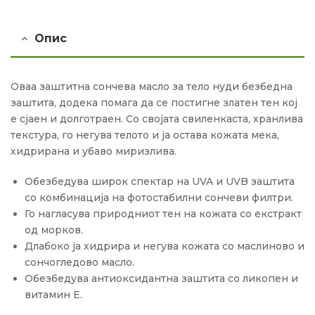
Опис
Оваа заштитна сончева масло за тело нуди безбедна
заштита, додека помага да се постигне златен тен кој
е сјаен и долготраен. Со својата свиленкаста, хранлива
текстура, го негува телото и ја остава кожата мека,
хидрирана и убаво миризлива.
Обезбедува широк спектар на UVA и UVB заштита
со комбинација на фотостабилни сончеви филтри.
Го нагласува природниот тен на кожата со екстракт
од морков.
Длабоко ја хидрира и негува кожата со маслиново и
сончогледово масло.
Обезбедува антиоксидантна заштита со ликопен и
витамин Е.