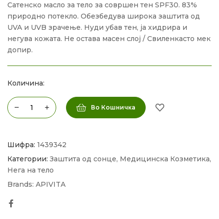
Сатенско масло за тело за совршен тен SPF30. 83%
природно потекло. Обезбедува широка заштита од
UVA и UVB зрачење. Нуди убав тен, ја хидрира и
негува кожата. Не остава масен слој / Свиленкасто мек
допир.
Количина:
Во Кошничка
Шифра:
1439342
Категории:
Заштита од сонце
,
Медицинска Козметика
,
Нега на тело
Brands:
APIVITA
Facebook