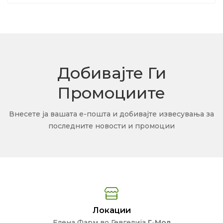
Добивајте Ги
Промоциите
Внесете ја вашата е-пошта и добивајте извесувања за
последните новости и промоции
Локации
Елена Фарм во Гевгелија
Г-Мол